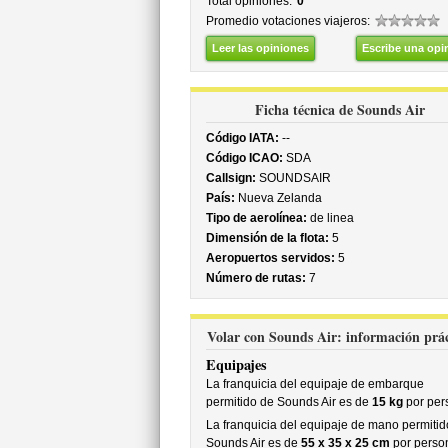
Total opiniones:
0
Promedio votaciones viajeros:
Leer las opiniones
Escribe una opi
Ficha técnica de Sounds Air
Código IATA:
--
Código ICAO:
SDA
Callsign:
SOUNDSAIR
País:
Nueva Zelanda
Tipo de aerolínea:
de linea
Dimensión de la flota:
5
Aeropuertos servidos:
5
Número de rutas:
7
Volar con Sounds Air: información prác
Equipajes
La franquicia del equipaje de embarque
permitido de Sounds Air es de
15 kg
por per
La franquicia del equipaje de mano permitid
Sounds Air es de
55 x 35 x 25 cm
por perso