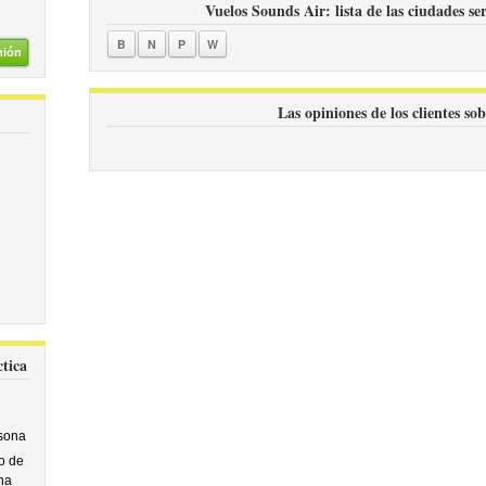
Vuelos Sounds Air: lista de las ciudades se
B
N
P
W
nión
Las opiniones de los clientes so
tica
sona
o de
na