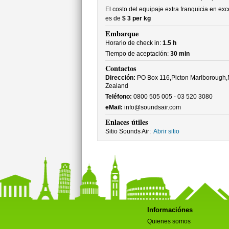
El costo del equipaje extra franquicia en ex
es de
$ 3 per kg
Embarque
Horario de check in:
1.5 h
Tiempo de aceptación:
30 min
Contactos
Dirección:
PO Box 116,Picton Marlborough
Zealand
Teléfono:
0800 505 005 - 03 520 3080
eMail:
info@soundsair.com
Enlaces útiles
Sitio Sounds Air:
Abrir sitio
Informaciónes
Quienes somos