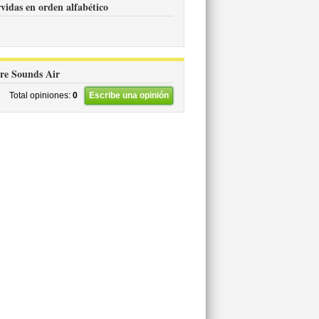
rvidas en orden alfabético
bre Sounds Air
Total opiniones:
0
Escribe una opinión