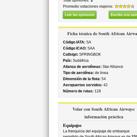
Total opiniones:
2
Promedio votaciones viajeros:
Leer las opiniones
Escribe una opi
Ficha técnica de South African Airwa
Código IATA:
SA
Código ICAO:
SAA
Callsign:
SPRINGBOK
País:
Sudáfrica
Alianza de aerolíneas:
Star Alliance
Tipo de aerolínea:
de linea
Dimensión de la flota:
54
Aeropuertos servidos:
42
Número de rutas:
128
Volar con South African Airways:
información práctica
Equipajes
La franquicia del equipaje de embarque
permitido de South African Airways es de
23