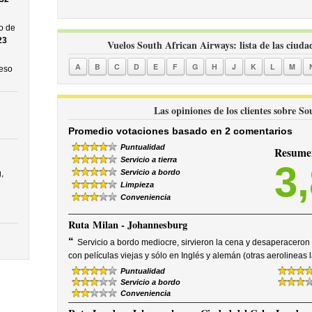
o de
23
Vuelos South African Airways: lista de las ciuda
A
B
C
D
E
F
G
H
J
K
L
M
ceso
Las opiniones de los clientes sobre S
Promedio votaciones basado en 2 comentarios
Puntualidad
Resumen
Servicio a tierra
3
Servicio a bordo
,
Limpieza
Conveniencia
Ruta
Milan - Johannesburg
“
Servicio a bordo mediocre, sirvieron la cena y desaperaceron
con películas viejas y sólo en Inglés y alemán (otras aerolineas l
Puntualidad
Servicio a bordo
Conveniencia