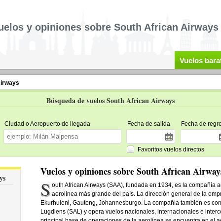
uelos y opiniones sobre South African Airways
Vuelos bara
Airways
Búsqueda de vuelos South African Airways
Ciudad o Aeropuerto de llegada
Fecha de salida
Fecha de regr
Favoritos vuelos directos
Vuelos y opiniones sobre South African Airway
ys
S
outh African Airways (SAA), fundada en 1934, es la compañía a
aerolínea más grande del país. La dirección general de la e
Ekurhuleni, Gauteng, Johannesburgo. La compañía también es con
Lugdiens (SAL) y opera vuelos nacionales, internacionales e interc
principal base de operaciones de la aerolínea se encuentra en e