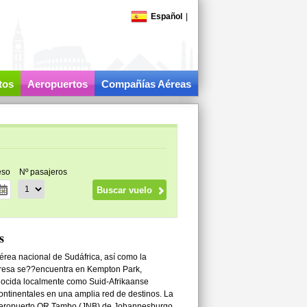
Español
|
tos
Aeropuertos
Compañías Aéreas
eso
Nº pasajeros
s
érea nacional de Sudáfrica, así como la
mpresa se??encuentra en Kempton Park,
ocida localmente como Suid-Afrikaanse
ontinentales en una amplia red de destinos. La
l aeropuerto OR Tambo (JNB) de Johannesburgo,