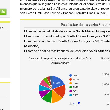
mientras que la segunda base esta ubicada en el aeropuerto de Ci
miembro de la alianza Star Alliance, su programa de viajero frecuen
nión
son Cycad First Class Lounge y Baobab Premium Class Lounge.
Estadísticas de los vuelos South
ys
El precio medio del billete de avión de
South African Airways
e
El aeropuerto más utilizado por
South African Airways
es
O.R.
La ruta más popular para
South African Airways
es
O.R. Tambo
(Asunción)
El horario de salida más frecuente de los vuelos
South African 
Porcentaje de los principales aeropuertos servidos por South
Tendenci
African Airways
1,500
JNB
MPM
19.4%
LAD
1,000
TNR
GRU
500
CPT
1/2
0
/32