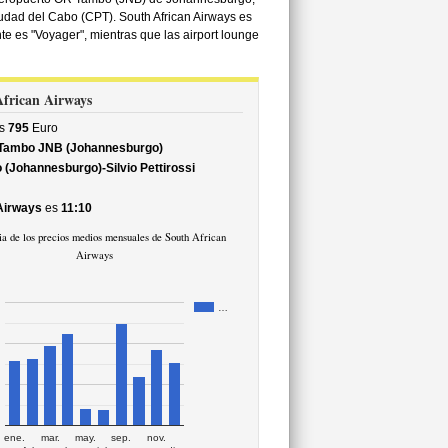
udad del Cabo (CPT). South African Airways es
te es "Voyager", mientras que las airport lounge
 African Airways
s
795
Euro
 Tambo JNB (Johannesburgo)
 (Johannesburgo)-Silvio Pettirossi
Airways
es
11:10
a de los precios medios mensuales de South African
Airways
…
ene.
mar.
may.
sep.
nov.