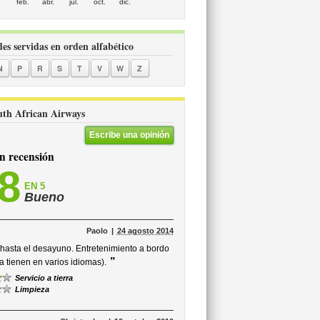
feb.
abr.
jul.
oct.
dic.
des servidas en orden alfabético
N
P
R
S
T
V
W
Z
outh African Airways
Escribe una opinión
 recensión
,8
EN 5
Bueno
Paolo
24 agosto 2014
 hasta el desayuno. Entretenimiento a bordo
”
a tienen en varios idiomas).
Servicio a tierra
Limpieza