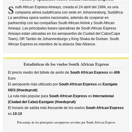
S
outh African Express Airways, creada el 24 abril del 1994, es una
compania aérea sudafricana con sede en Johannesburg, Sudáfrica.
La aerolínea opera vuelos nacionales, además de cooperar en
partnership con las compañias South African Airlink y South African
Airways. Las principales bases operativas de South African Express
Airways estan ubicadas en los aeropuertos de Ciudad del Cabo(Cape
Town), OR Tambo de Johannesburgo y King Shaka de Durban. South
African Express es miembro de la alianza Star Alliance.
Estadísticas de los vuelos South African Express
El precio medio del billete de avión de
South African Express
es
406
Euro
El aeropuerto más utilizado por
South African Express
es
Eastgate
HDS (Hoedspruit)
La ruta más popular para
South African Express
es
International
(Ciudad del Cabo)-Eastgate (Hoedspruit)
El horario de salida más frecuente de los vuelos
South African Express
es
10:10
Porcentaje de los principales aeropuertos servidos por South African Express