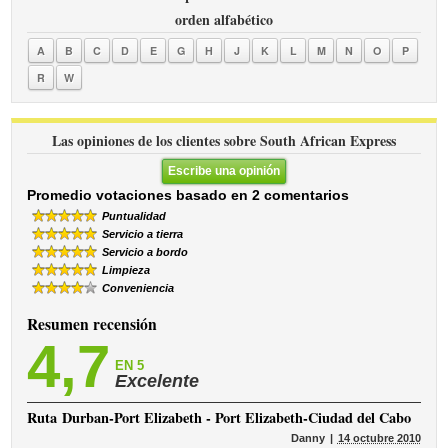
orden alfabético
A
B
C
D
E
G
H
J
K
L
M
N
O
P
R
W
Las opiniones de los clientes sobre South African Express
Escribe una opinión
Promedio votaciones basado en 2 comentarios
Puntualidad
Servicio a tierra
Servicio a bordo
Limpieza
Conveniencia
Resumen recensión
4,7
EN 5
Excelente
Ruta
Durban-Port Elizabeth - Port Elizabeth-Ciudad del Cabo
Danny
14 octubre 2010