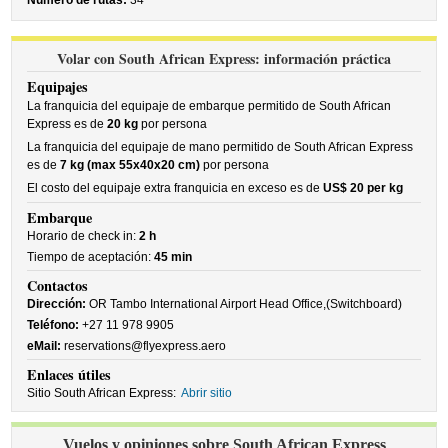
Número de rutas:
34
Volar con South African Express: información práctica
Equipajes
La franquicia del equipaje de embarque permitido de South African
Express es de
20 kg
por persona
La franquicia del equipaje de mano permitido de South African Express
es de
7 kg (max 55x40x20 cm)
por persona
El costo del equipaje extra franquicia en exceso es de
US$ 20 per kg
Embarque
Horario de check in:
2 h
Tiempo de aceptación:
45 min
Contactos
Dirección:
OR Tambo International Airport Head Office,(Switchboard)
Teléfono:
+27 11 978 9905
eMail:
reservations@flyexpress.aero
Enlaces útiles
Sitio South African Express:
Abrir sitio
Vuelos y opiniones sobre South African Express