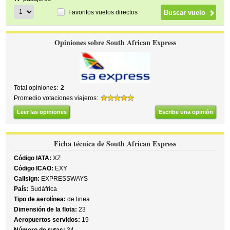
Favoritos vuelos directos
Opiniones sobre South African Express
Total opiniones:
2
Promedio votaciones viajeros:
Leer las opiniones
Escribe una opinión
Ficha técnica de South African Express
Código IATA:
XZ
Código ICAO:
EXY
Callsign:
EXPRESSWAYS
País:
Sudáfrica
Tipo de aerolínea:
de linea
Dimensión de la flota:
23
Aeropuertos servidos:
19