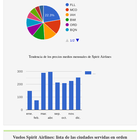
FLL
MCO
IAH
22.3%
BWI
ORD
BQN
1/2
Tendencia de los precios medios mensuales de Spirit Airlines
300
…
200
100
0
ene.
mar.
sep.
nov.
feb.
abr.
oct.
dic.
Vuelos Spirit Airlines: lista de las ciudades servidas en orden