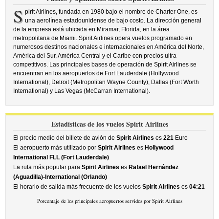
S
pirit Airlines, fundada en 1980 bajo el nombre de Charter One, es
una aerolínea estadounidense de bajo costo. La dirección general
de la empresa está ubicada en Miramar, Florida, en la área
metropolitana de Miami. Spirit Airlines opera vuelos programado en
numerosos destinos nacionales e internacionales en América del Norte,
América del Sur, América Central y el Caribe con precios ultra
competitivos. Las principales bases de operación de Spirit Airlines se
encuentran en los aeropuertos de Fort Lauderdale (Hollywood
International), Detroit (Metropolitan Wayne County), Dallas (Fort Worth
International) y Las Vegas (McCarran International).
Estadísticas de los vuelos Spirit Airlines
El precio medio del billete de avión de
Spirit Airlines
es
221
Euro
El aeropuerto más utilizado por
Spirit Airlines
es
Hollywood
International FLL (Fort Lauderdale)
La ruta más popular para
Spirit Airlines
es
Rafael Hernández
(Aguadilla)-International (Orlando)
El horario de salida más frecuente de los vuelos
Spirit Airlines
es
04:21
Porcentaje de los principales aeropuertos servidos por Spirit Airlines