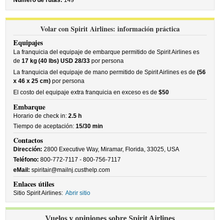
Número de rutas:
149
Volar con Spirit Airlines: información práctica
Equipajes
La franquicia del equipaje de embarque permitido de Spirit Airlines es
de
17 kg (40 lbs) USD 28/33
por persona
La franquicia del equipaje de mano permitido de Spirit Airlines es de
(56
x 46 x 25 cm)
por persona
El costo del equipaje extra franquicia en exceso es de
$50
Embarque
Horario de check in:
2.5 h
Tiempo de aceptación:
15/30 min
Contactos
Dirección:
2800 Executive Way, Miramar, Florida, 33025, USA
Teléfono:
800-772-7117 - 800-756-7117
eMail:
spiritair@mailnj.custhelp.com
Enlaces útiles
Sitio Spirit Airlines:
Abrir sitio
Vuelos y opiniones sobre Spirit Airlines