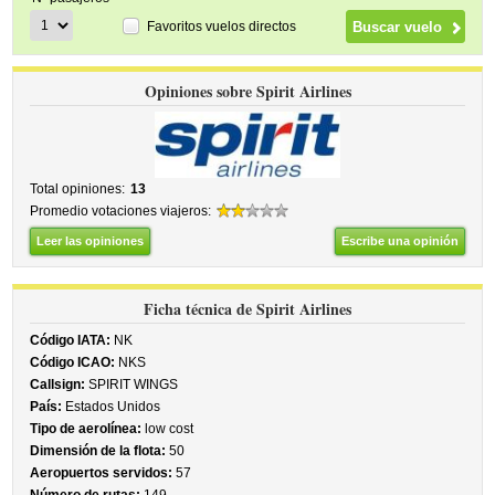
Favoritos vuelos directos
Opiniones sobre Spirit Airlines
Total opiniones:
13
Promedio votaciones viajeros:
Leer las opiniones
Escribe una opinión
Ficha técnica de Spirit Airlines
Código IATA:
NK
Código ICAO:
NKS
Callsign:
SPIRIT WINGS
País:
Estados Unidos
Tipo de aerolínea:
low cost
Dimensión de la flota:
50
Aeropuertos servidos:
57