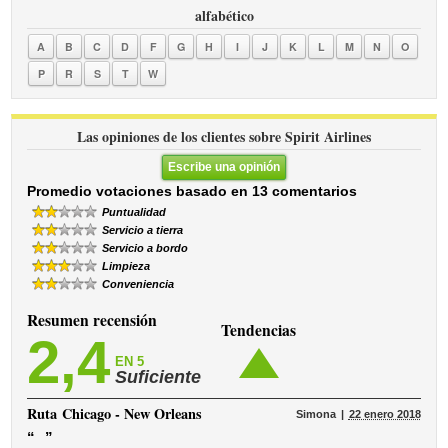
alfabético
A
B
C
D
F
G
H
I
J
K
L
M
N
O
P
R
S
T
W
Las opiniones de los clientes sobre Spirit Airlines
Escribe una opinión
Promedio votaciones basado en 13 comentarios
Puntualidad
Servicio a tierra
Servicio a bordo
Limpieza
Conveniencia
Resumen recensión
Tendencias
2,4
EN 5
Suficiente
Ruta
Chicago - New Orleans
Simona
22 enero 2018
“
”