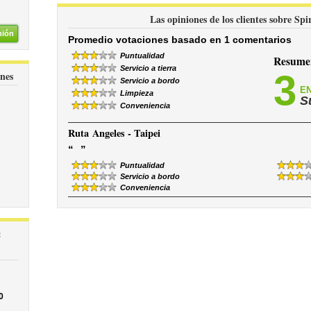
Las opiniones de los clientes sobre Spi
nión
Promedio votaciones basado en 1 comentarios
Puntualidad
Resumen
Servicio a tierra
3
ines
Servicio a bordo
EN
Limpieza
S
Conveniencia
Ruta
Angeles - Taipei
“
”
Puntualidad
Servicio a bordo
Conveniencia
:
0