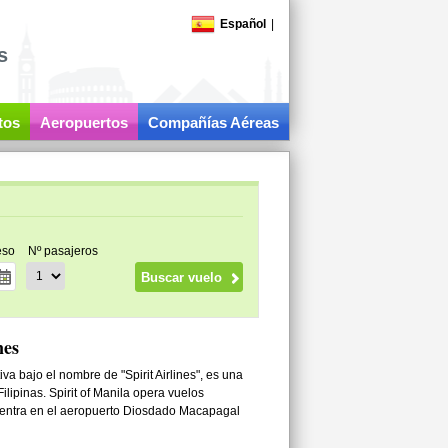
Español
|
s
tos
Aeropuertos
Compañías Aéreas
eso
Nº pasajeros
nes
iva bajo el nombre de "Spirit Airlines", es una
ilipinas. Spirit of Manila opera vuelos
uentra en el aeropuerto Diosdado Macapagal