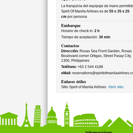
La franquicia del equipaje de mano permitid
Spirit Of Manila Airlines es de
55 x 35 x 25
cm
por persona
Embarque
Horario de check in:
2 h
Tiempo de aceptación:
30 min
Contactos
Dirección:
Roxas Sea Front Garden, Roxas
Boulevard corner Ortigas, Street Pasay City,
1300, Philippines
Teléfono:
+63 2 544 4188
eMail:
reservations@spiritofmanilaairlines.
Enlaces útiles
Sitio Spirit of Manila Airlines:
Abrir sitio
Informaciónes