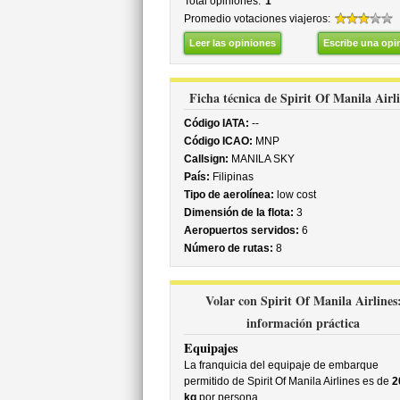
Total opiniones:
1
Promedio votaciones viajeros:
Leer las opiniones
Escribe una opi
Ficha técnica de Spirit Of Manila Airl
Código IATA:
--
Código ICAO:
MNP
Callsign:
MANILA SKY
País:
Filipinas
Tipo de aerolínea:
low cost
Dimensión de la flota:
3
Aeropuertos servidos:
6
Número de rutas:
8
Volar con Spirit Of Manila Airlines
información práctica
Equipajes
La franquicia del equipaje de embarque
permitido de Spirit Of Manila Airlines es de
2
kg
por persona