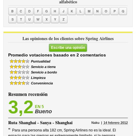
alfabético
B
C
D
F
G
H
J
K
L
M
N
O
P
Q
S
T
U
W
X
Y
Z
Las opiniones de los clientes sobre Spring Airlines
Escribe una opinión
Promedio votaciones basado en 2 comentarios
Puntualidad
Servicio a tierra
Servicio a bordo
Limpieza
Conveniencia
Resumen recensión
3,2
EN 5
Bueno
Ruta
Shanghai - Sanya - Shanghai
Naku
14 febrero 2012
“
Para una persona alta 182 cm, Spring Airlines no es la ideal. El
espacio para las piernas es extremamente limitado, si la persona