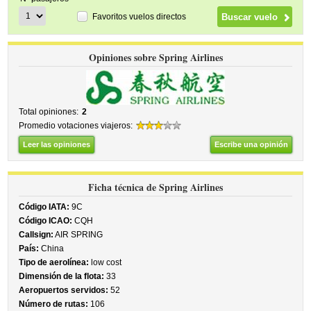
Favoritos vuelos directos
Opiniones sobre Spring Airlines
Total opiniones:
2
Promedio votaciones viajeros:
Leer las opiniones
Escribe una opinión
Ficha técnica de Spring Airlines
Código IATA:
9C
Código ICAO:
CQH
Callsign:
AIR SPRING
País:
China
Tipo de aerolínea:
low cost
Dimensión de la flota:
33
Aeropuertos servidos:
52
Número de rutas:
106