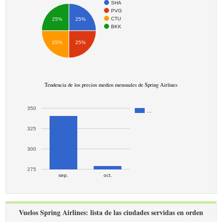
SHA
PVG
CTU
25%
25%
BKK
25%
25%
Tendencia de los precios medios mensuales de Spring Airlines
350
…
325
300
275
sep.
oct.
Vuelos Spring Airlines: lista de las ciudades servidas en orden