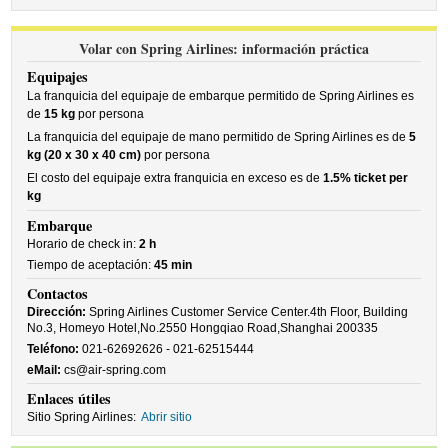
Volar con Spring Airlines: información práctica
Equipajes
La franquicia del equipaje de embarque permitido de Spring Airlines es
de
15 kg
por persona
La franquicia del equipaje de mano permitido de Spring Airlines es de
5
kg (20 x 30 x 40 cm)
por persona
El costo del equipaje extra franquicia en exceso es de
1.5% ticket per
kg
Embarque
Horario de check in:
2 h
Tiempo de aceptación:
45 min
Contactos
Dirección:
Spring Airlines Customer Service Center.4th Floor, Building
No.3, Homeyo Hotel,No.2550 Hongqiao Road,Shanghai 200335
Teléfono:
021-62692626 - 021-62515444
eMail:
cs@air-spring.com
Enlaces útiles
Sitio Spring Airlines:
Abrir sitio