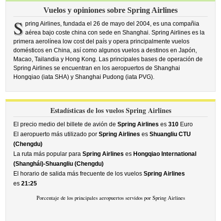
Vuelos y opiniones sobre Spring Airlines
S
pring Airlines, fundada el 26 de mayo del 2004, es una compañia
aérea bajo coste china con sede en Shanghai. Spring Airlines es la
primera aerolínea low cost del país y opera principalmente vuelos
domésticos en China, así como algunos vuelos a destinos en Japón,
Macao, Tailandia y Hong Kong. Las principales bases de operación de
Spring Airlines se encuentran en los aeropuertos de Shanghai
Hongqiao (iata SHA) y Shanghai Pudong (iata PVG).
Estadísticas de los vuelos Spring Airlines
El precio medio del billete de avión de
Spring Airlines
es
310
Euro
El aeropuerto más utilizado por
Spring Airlines
es
Shuangliu CTU
(Chengdu)
La ruta más popular para
Spring Airlines
es
Hongqiao International
(Shanghái)-Shuangliu (Chengdu)
El horario de salida más frecuente de los vuelos
Spring Airlines
es
21:25
Porcentaje de los principales aeropuertos servidos por Spring Airlines