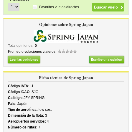
Favoritos vuelos directos
Opiniones sobre Spring Japan
Total opiniones:
0
Promedio votaciones viajeros:
Leer las opiniones
Escribe una opinión
Ficha técnica de Spring Japan
Código IATA:
IJ
Código ICAO:
SJO
Callsign:
JEY SPRING
País:
Japón
Tipo de aerolínea:
low cost
Dimensión de la flota:
3
Aeropuertos servidos:
4
Número de rutas:
7