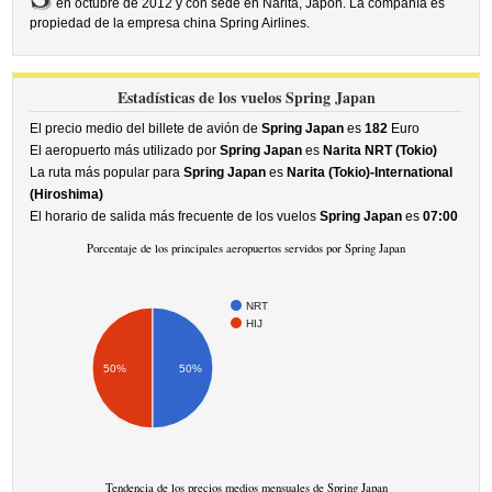
en octubre de 2012 y con sede en Narita, Japón. La compañía es
propiedad de la empresa china Spring Airlines.
Estadísticas de los vuelos Spring Japan
El precio medio del billete de avión de
Spring Japan
es
182
Euro
El aeropuerto más utilizado por
Spring Japan
es
Narita NRT (Tokio)
La ruta más popular para
Spring Japan
es
Narita (Tokio)-International
(Hiroshima)
El horario de salida más frecuente de los vuelos
Spring Japan
es
07:00
Porcentaje de los principales aeropuertos servidos por Spring Japan
NRT
HIJ
50%
50%
Tendencia de los precios medios mensuales de Spring Japan