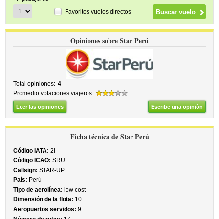
Favoritos vuelos directos
Opiniones sobre Star Perú
Total opiniones:
4
Promedio votaciones viajeros:
Leer las opiniones
Escribe una opinión
Ficha técnica de Star Perú
Código IATA:
2I
Código ICAO:
SRU
Callsign:
STAR-UP
País:
Perú
Tipo de aerolínea:
low cost
Dimensión de la flota:
10
Aeropuertos servidos:
9