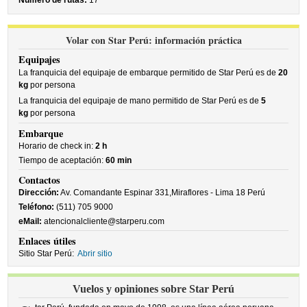
Número de rutas:
17
Volar con Star Perú: información práctica
Equipajes
La franquicia del equipaje de embarque permitido de Star Perú es de
20
kg
por persona
La franquicia del equipaje de mano permitido de Star Perú es de
5
kg
por persona
Embarque
Horario de check in:
2 h
Tiempo de aceptación:
60 min
Contactos
Dirección:
Av. Comandante Espinar 331,Miraflores - Lima 18 Perú
Teléfono:
(511) 705 9000
eMail:
atencionalcliente@starperu.com
Enlaces útiles
Sitio Star Perú:
Abrir sitio
Vuelos y opiniones sobre Star Perú