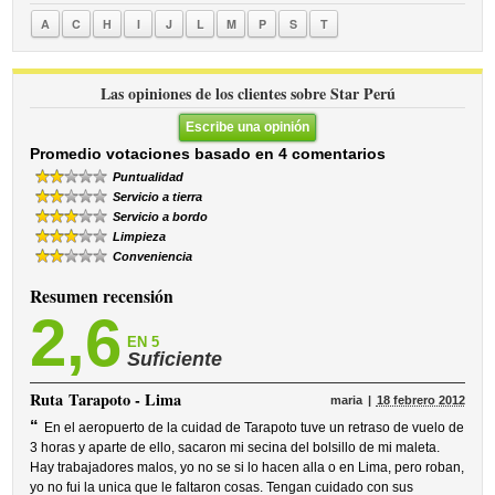
A
C
H
I
J
L
M
P
S
T
Las opiniones de los clientes sobre Star Perú
Escribe una opinión
Promedio votaciones basado en 4 comentarios
Puntualidad
Servicio a tierra
Servicio a bordo
Limpieza
Conveniencia
Resumen recensión
2,6
EN 5
Suficiente
Ruta
Tarapoto - Lima
maria
18 febrero 2012
“
En el aeropuerto de la cuidad de Tarapoto tuve un retraso de vuelo de
3 horas y aparte de ello, sacaron mi secina del bolsillo de mi maleta.
Hay trabajadores malos, yo no se si lo hacen alla o en Lima, pero roban,
yo no fui la unica que le faltaron cosas. Tengan cuidado con sus