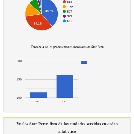
HUU
TPP
38.6%
IQT
SCL
MDZ
34.1%
Tendencia de los precios medios mensuales de Star Perú
200
…
150
100
sep.
oct.
Vuelos Star Perú: lista de las ciudades servidas en orden
alfabético