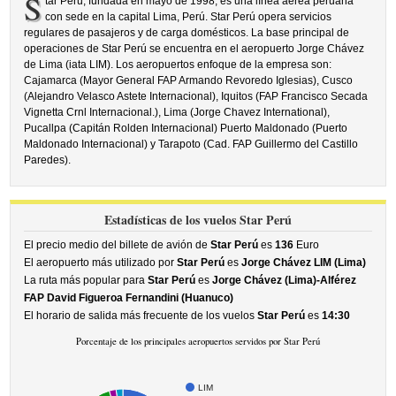
S
tar Perú, fundada en mayo de 1998, es una línea aérea peruana
con sede en la capital Lima, Perú. Star Perú opera servicios
regulares de pasajeros y de carga domésticos. La base principal de
operaciones de Star Perú se encuentra en el aeropuerto Jorge Chávez
de Lima (iata LIM). Los aeropuertos enfoque de la empresa son:
Cajamarca (Mayor General FAP Armando Revoredo Iglesias), Cusco
(Alejandro Velasco Astete Internacional), Iquitos (FAP Francisco Secada
Vignetta Crnl Internacional.), Lima (Jorge Chavez International),
Pucallpa (Capitán Rolden Internacional) Puerto Maldonado (Puerto
Maldonado Internacional) y Tarapoto (Cad. FAP Guillermo del Castillo
Paredes).
Estadísticas de los vuelos Star Perú
El precio medio del billete de avión de
Star Perú
es
136
Euro
El aeropuerto más utilizado por
Star Perú
es
Jorge Chávez LIM (Lima)
La ruta más popular para
Star Perú
es
Jorge Chávez (Lima)-Alférez
FAP David Figueroa Fernandini (Huanuco)
El horario de salida más frecuente de los vuelos
Star Perú
es
14:30
Porcentaje de los principales aeropuertos servidos por Star Perú
LIM