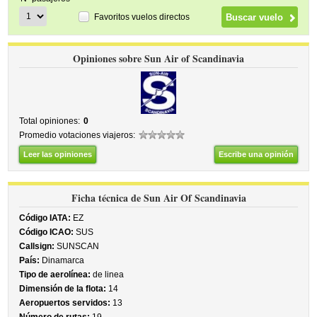
Favoritos vuelos directos
Opiniones sobre Sun Air of Scandinavia
Total opiniones:
0
Promedio votaciones viajeros:
Leer las opiniones
Escribe una opinión
Ficha técnica de Sun Air Of Scandinavia
Código IATA:
EZ
Código ICAO:
SUS
Callsign:
SUNSCAN
País:
Dinamarca
Tipo de aerolínea:
de linea
Dimensión de la flota:
14
Aeropuertos servidos:
13