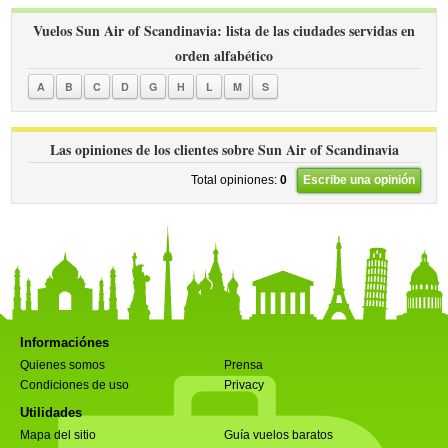
Vuelos Sun Air of Scandinavia: lista de las ciudades servidas en
orden alfabético
A
B
C
D
G
H
L
M
S
Las opiniones de los clientes sobre Sun Air of Scandinavia
Total opiniones:
0
Escribe una opinión
Informaciónes
Quienes somos
Prensa
Condiciones de uso
Privacy
Utilidades
Mapa del sitio
Guía vuelos baratos