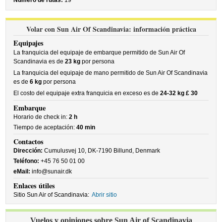
Número de rutas:
19
Volar con Sun Air Of Scandinavia: información práctica
Equipajes
La franquicia del equipaje de embarque permitido de Sun Air Of
Scandinavia es de
23 kg
por persona
La franquicia del equipaje de mano permitido de Sun Air Of Scandinavia
es de
6 kg
por persona
El costo del equipaje extra franquicia en exceso es de
24-32 kg £ 30
Embarque
Horario de check in:
2 h
Tiempo de aceptación:
40 min
Contactos
Dirección:
Cumulusvej 10, DK-7190 Billund, Denmark
Teléfono:
+45 76 50 01 00
eMail:
info@sunair.dk
Enlaces útiles
Sitio Sun Air of Scandinavia:
Abrir sitio
Vuelos y opiniones sobre Sun Air of Scandinavia