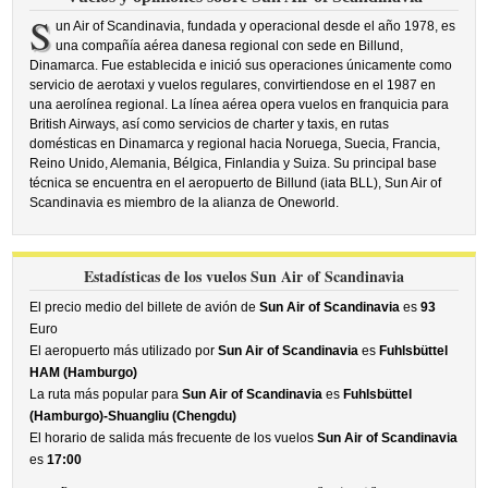
S
un Air of Scandinavia, fundada y operacional desde el año 1978, es
una compañía aérea danesa regional con sede en Billund,
Dinamarca. Fue establecida e inició sus operaciones únicamente como
servicio de aerotaxi y vuelos regulares, convirtiendose en el 1987 en
una aerolínea regional. La línea aérea opera vuelos en franquicia para
British Airways, así como servicios de charter y taxis, en rutas
domésticas en Dinamarca y regional hacia Noruega, Suecia, Francia,
Reino Unido, Alemania, Bélgica, Finlandia y Suiza. Su principal base
técnica se encuentra en el aeropuerto de Billund (iata BLL), Sun Air of
Scandinavia es miembro de la alianza de Oneworld.
Estadísticas de los vuelos Sun Air of Scandinavia
El precio medio del billete de avión de
Sun Air of Scandinavia
es
93
Euro
El aeropuerto más utilizado por
Sun Air of Scandinavia
es
Fuhlsbüttel
HAM (Hamburgo)
La ruta más popular para
Sun Air of Scandinavia
es
Fuhlsbüttel
(Hamburgo)-Shuangliu (Chengdu)
El horario de salida más frecuente de los vuelos
Sun Air of Scandinavia
es
17:00