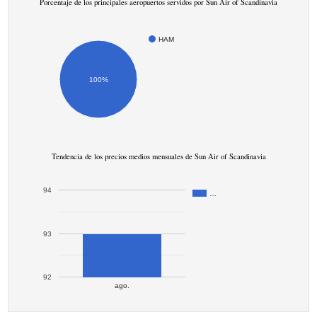
Porcentaje de los principales aeropuertos servidos por Sun Air of Scandinavia
HAM
100%
Tendencia de los precios medios mensuales de Sun Air of Scandinavia
94
…
93
92
ago.