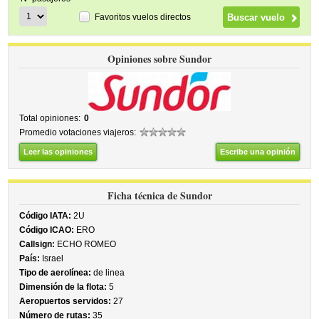
Favoritos vuelos directos
Opiniones sobre Sundor
Total opiniones:
0
Promedio votaciones viajeros:
Leer las opiniones
Escribe una opinión
Ficha técnica de Sundor
Código IATA:
2U
Código ICAO:
ERO
Callsign:
ECHO ROMEO
País:
Israel
Tipo de aerolínea:
de linea
Dimensión de la flota:
5
Aeropuertos servidos:
27
Número de rutas:
35