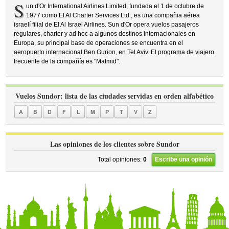
S
un d'Or International Airlines Limited, fundada el 1 de octubre de
1977 como El Al Charter Services Ltd., es una compañia aérea
israelí filial de El Al Israel Airlines. Sun d'Or opera vuelos pasajeros
regulares, charter y ad hoc a algunos destinos internacionales en
Europa, su principal base de operaciones se encuentra en el
aeropuerto internacional Ben Gurion, en Tel Aviv. El programa de viajero
frecuente de la compañía es "Matmid".
Vuelos Sundor: lista de las ciudades servidas en orden alfabético
A
B
D
F
L
M
P
T
V
Z
Las opiniones de los clientes sobre Sundor
Total opiniones:
0
Escribe una opinión