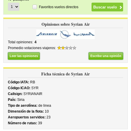
Favoritos vuelos directos
Opiniones sobre Syrian Air
Total opiniones:
4
Promedio votaciones viajeros:
Leer las opiniones
Escribe una opinión
Ficha técnica de Syrian Air
Código IATA:
RB
Código ICAO:
SYR
Callsign:
SYRIANAIR
País:
Siria
Tipo de aerolínea:
de linea
Dimensión de la flota:
10
Aeropuertos servidos:
23
Número de rutas:
39