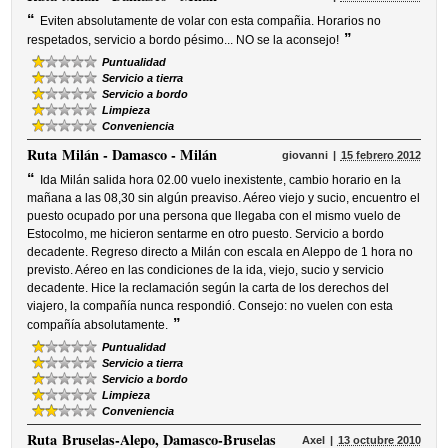
“
Eviten absolutamente de volar con esta compañia. Horarios no
”
respetados, servicio a bordo pésimo... NO se la aconsejo!
Puntualidad
Servicio a tierra
Servicio a bordo
Limpieza
Conveniencia
Ruta
Milán - Damasco - Milán
giovanni
15 febrero 2012
“
Ida Milán salida hora 02.00 vuelo inexistente, cambio horario en la
mañana a las 08,30 sin algún preaviso. Aéreo viejo y sucio, encuentro el
puesto ocupado por una persona que llegaba con el mismo vuelo de
Estocolmo, me hicieron sentarme en otro puesto. Servicio a bordo
decadente. Regreso directo a Milán con escala en Aleppo de 1 hora no
previsto. Aéreo en las condiciones de la ida, viejo, sucio y servicio
decadente. Hice la reclamación según la carta de los derechos del
viajero, la compañía nunca respondió. Consejo: no vuelen con esta
”
compañía absolutamente.
Puntualidad
Servicio a tierra
Servicio a bordo
Limpieza
Conveniencia
Ruta
Bruselas-Alepo, Damasco-Bruselas
Axel
13 octubre 2010