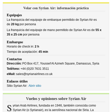
Volar con Syrian Air: información práctica
Equipajes
La franquicia del equipaje de embarque permitido de Syrian Air es
de
20 kg
por persona
La franquicia del equipaje de mano permitido de Syrian Air es de
55 x
35 x 25 cm
por persona
Embarque
Horario de check in:
2 h
Tiempo de aceptación:
45 min
Contactos
Dirección:
PO Box 417, Youssef Al Azmeh Square, Damascus, Syria
Teléfono:
+44 (0)20 7631 3511
eMail:
sales@syrianairlines.co.uk
Enlaces útiles
Sitio Syrian Air:
Abrir sitio
Vuelos y opiniones sobre Syrian Air
S
yrian Arab Airlines, fundada en 1946, también conocida como
Syrian Air (o Syrianair), es la aerolínea nacional de Siria. La