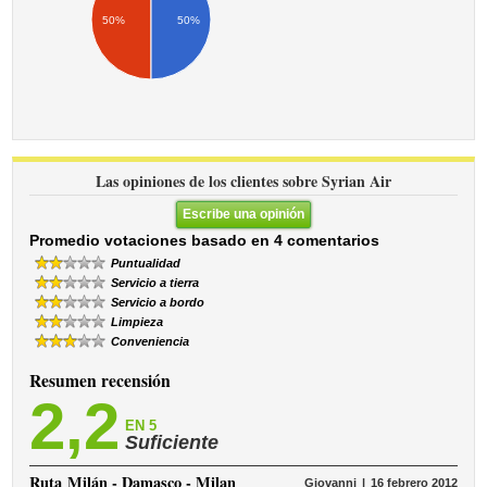
50%
50%
Las opiniones de los clientes sobre Syrian Air
Escribe una opinión
Promedio votaciones basado en 4 comentarios
Puntualidad
Servicio a tierra
Servicio a bordo
Limpieza
Conveniencia
Resumen recensión
2,2
EN 5
Suficiente
Ruta
Milán - Damasco - Milan
Giovanni
16 febrero 2012