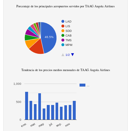
Porcentaje de los principales aeropuertos servidos por TAAG Angola Airlines
LAD
LIS
SDD
CAB
46.5%
TMS
MPM
1/2
Tendencia de los precios medios mensuales de TAAG Angola Airlines
1,000
…
500
0
mar.
sep.
ene.
jul.
may.
nov.