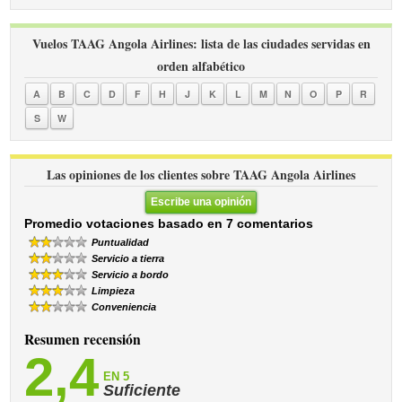
Vuelos TAAG Angola Airlines: lista de las ciudades servidas en
orden alfabético
A
B
C
D
F
H
J
K
L
M
N
O
P
R
S
W
Las opiniones de los clientes sobre TAAG Angola Airlines
Escribe una opinión
Promedio votaciones basado en 7 comentarios
Puntualidad
Servicio a tierra
Servicio a bordo
Limpieza
Conveniencia
Resumen recensión
2,4
EN 5
Suficiente