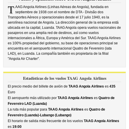
T
AAG Angola Airlines (Linhas Aéreas de Angola), fundada en
septiembre de 1938 con el nombre de DTA - Divisão dos
Transportes Aéreos y operacionales desde el 17 julio 1940, es la
aerolínea nacional de Angola. La dirección general de la empresa está
ubicada en la capital, Luanda. TAAG Angola opera vuelos nacionales de
pasajeros en una amplia red de destinos, así como vuelos
internacionales a África, Europa y América del Sur. TAAG Angola Airlines
es 100% propiedad del gobierno, su base de operaciones principal se
encuentra en el aeropuerto internacional Quatro de Fevereiro (iata
LAD), en Luanda. La compañía también es propietaria de la filial
"Angola Air Charter".
Estadísticas de los vuelos TAAG Angola Airlines
El precio medio del billete de avión de
TAAG Angola Airlines
es
435
Euro
El aeropuerto más utilizado por
TAAG Angola Airlines
es
Quatro de
Fevereiro LAD (Luanda)
La ruta más popular para
TAAG Angola Airlines
es
Quatro de
Fevereiro (Luanda)-Lubango (Lubango)
El horario de salida más frecuente de los vuelos
TAAG Angola Airlines
es
19:00