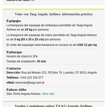
Número de rutas:
43
Volar con Taag Angola Airlines: información práctica
Equipajes
La franquicia del equipaje de embarque permitido de Taag Angola
Airlines es de
20 kg
por persona
La franquicia del equipaje de mano permitido de Taag Angola Airlines
es de
5 kg (55 x 35 x 25 cm)
por persona
El costo del equipaje extra franquicia en exceso es de
USD 12 per kg
Embarque
Horario de check in:
2 h
Tiempo de aceptación:
45 min
Contactos
Dirección:
Rua da Missao 123, PO Box 79, Luanda, CP 3010, Angola
Teléfono:
+244 222 332 077
eMail:
reservas@taag.com.br
Enlaces útiles
Sitio TAAG Angola Airlines:
Abrir sitio
Vuelos y opiniones sobre TAAG Angola Airlines