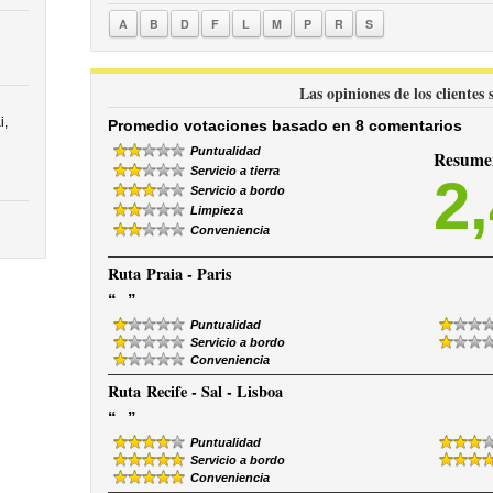
A
B
D
F
L
M
P
R
S
Las opiniones de los cliente
i,
Promedio votaciones basado en 8 comentarios
Puntualidad
Resumen
Servicio a tierra
2
Servicio a bordo
Limpieza
Conveniencia
Ruta
Praia - Paris
“
”
Puntualidad
Servicio a bordo
Conveniencia
Ruta
Recife - Sal - Lisboa
“
”
Puntualidad
Servicio a bordo
Conveniencia