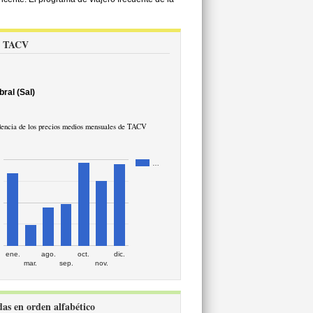
os TACV
ral (Sal)
encia de los precios medios mensuales de TACV
…
ene.
ago.
oct.
dic.
mar.
sep.
nov.
das en orden alfabético