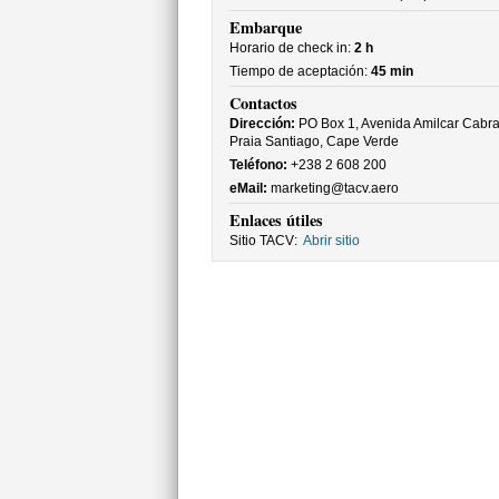
Embarque
Horario de check in:
2 h
Tiempo de aceptación:
45 min
Contactos
Dirección:
PO Box 1, Avenida Amilcar Cabra
Praia Santiago, Cape Verde
Teléfono:
+238 2 608 200
eMail:
marketing@tacv.aero
Enlaces útiles
Sitio TACV:
Abrir sitio