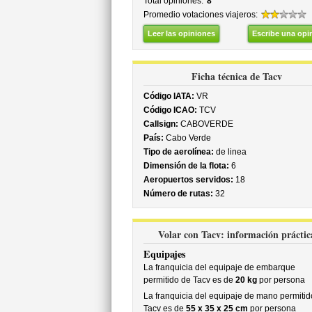
Total opiniones:
8
Promedio votaciones viajeros:
Leer las opiniones
Escribe una opi
Ficha técnica de Tacv
Código IATA:
VR
Código ICAO:
TCV
Callsign:
CABOVERDE
País:
Cabo Verde
Tipo de aerolínea:
de linea
Dimensión de la flota:
6
Aeropuertos servidos:
18
Número de rutas:
32
Volar con Tacv: información práctic
Equipajes
La franquicia del equipaje de embarque
permitido de Tacv es de
20 kg
por persona
La franquicia del equipaje de mano permitid
Tacv es de
55 x 35 x 25 cm
por persona