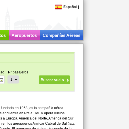
Español
|
tos
Aeropuertos
Compañías Aéreas
eso
Nº pasajeros
, fundada en 1958, es la compañía aérea
se encuentra en Praia. TACV opera vuelos
es a Europa, América del Norte, América del Sur
 en los aeropuertos Amílcar Cabral de Sal (iata
Vicente. El programa de viajero frecuente de la