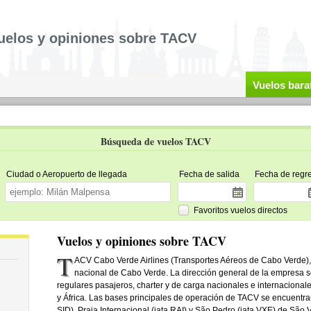
uelos y opiniones sobre TACV
Vuelos bara
Búsqueda de vuelos TACV
Ciudad o Aeropuerto de llegada
Fecha de salida
Fecha de regr
Favoritos vuelos directos
Vuelos y opiniones sobre TACV
T
ACV Cabo Verde Airlines (Transportes Aéreos de Cabo Verde)
nacional de Cabo Verde. La dirección general de la empresa 
regulares pasajeros, charter y de carga nacionales e internacional
y África. Las bases principales de operación de TACV se encuentran
SID), Praia Internacional (iata RAI) y São Pedro (iata VXE) de São 