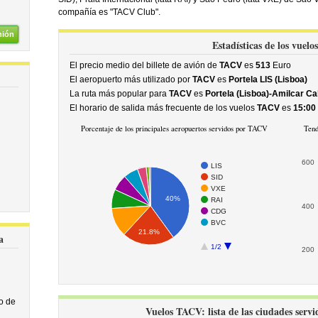
compañía es "TACV Club".
nión
Estadísticas de los vuel
El precio medio del billete de avión de
TACV
es
513
Euro
El aeropuerto más utilizado por
TACV
es
Portela LIS (Lisboa)
La ruta más popular para
TACV
es
Portela (Lisboa)-Amilcar Cab
El horario de salida más frecuente de los vuelos
TACV
es
15:00
Porcentaje de los principales aeropuertos servidos por TACV
Tend
600
LIS
SID
VXE
40%
RAI
400
CDG
BVC
21.8%
a
1/2
200
o de
Vuelos TACV: lista de las ciudades servi