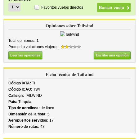
Favoritos vuelos directos
Opiniones sobre Tailwind
Total opiniones:
1
Promedio votaciones viajeros:
Leer las opiniones
Escribe una opinión
Ficha técnica de Tailwind
Código IATA:
TI
Código ICAO:
TWI
Callsign:
TAILWIND
País:
Turquía
Tipo de aerolínea:
de linea
Dimensión de la flota:
5
Aeropuertos servidos:
17
Número de rutas:
43