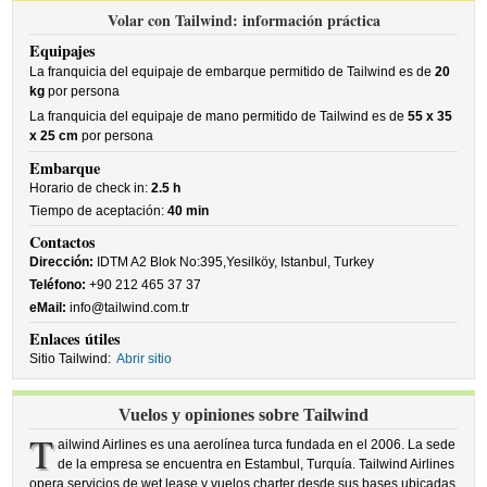
Volar con Tailwind: información práctica
Equipajes
La franquicia del equipaje de embarque permitido de Tailwind es de
20
kg
por persona
La franquicia del equipaje de mano permitido de Tailwind es de
55 x 35
x 25 cm
por persona
Embarque
Horario de check in:
2.5 h
Tiempo de aceptación:
40 min
Contactos
Dirección:
IDTM A2 Blok No:395,Yesilköy, Istanbul, Turkey
Teléfono:
+90 212 465 37 37
eMail:
info@tailwind.com.tr
Enlaces útiles
Sitio Tailwind:
Abrir sitio
Vuelos y opiniones sobre Tailwind
T
ailwind Airlines es una aerolínea turca fundada en el 2006. La sede
de la empresa se encuentra en Estambul, Turquía. Tailwind Airlines
opera servicios de wet lease y vuelos charter desde sus bases ubicadas