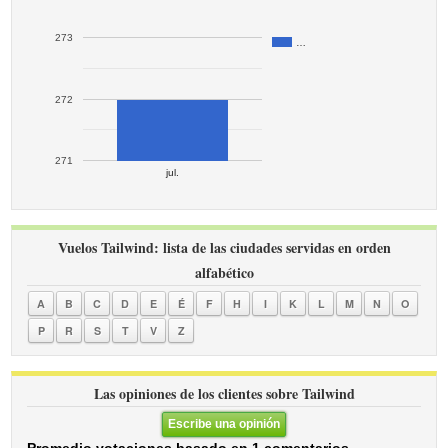
273
…
272
271
jul.
Vuelos Tailwind: lista de las ciudades servidas en orden
alfabético
A
B
C
D
E
É
F
H
I
K
L
M
N
O
P
R
S
T
V
Z
Las opiniones de los clientes sobre Tailwind
Escribe una opinión