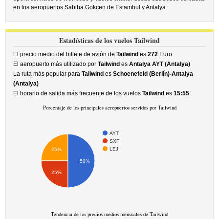
en los aeropuertos Sabiha Gokcen de Estambul y Antalya.
Estadísticas de los vuelos Tailwind
El precio medio del billete de avión de
Tailwind
es
272
Euro
El aeropuerto más utilizado por
Tailwind
es
Antalya AYT (Antalya)
La ruta más popular para
Tailwind
es
Schoenefeld (Berlín)-Antalya
(Antalya)
El horario de salida más frecuente de los vuelos
Tailwind
es
15:55
Porcentaje de los principales aeropuertos servidos por Tailwind
AYT
SXF
LEJ
25%
50%
25%
Tendencia de los precios medios mensuales de Tailwind