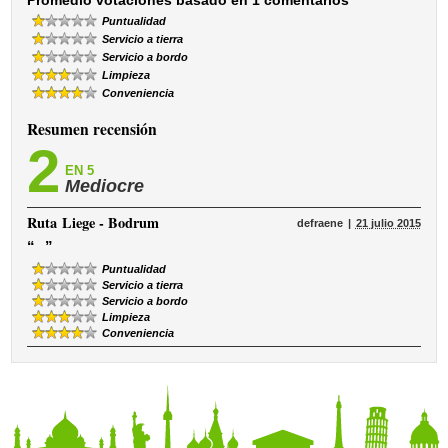
Promedio votaciones basado en 1 comentarios
Puntualidad
Servicio a tierra
Servicio a bordo
Limpieza
Conveniencia
Resumen recensión
2
EN 5
Mediocre
Ruta
Liege - Bodrum
defraene
21 julio 2015
“
”
Puntualidad
Servicio a tierra
Servicio a bordo
Limpieza
Conveniencia