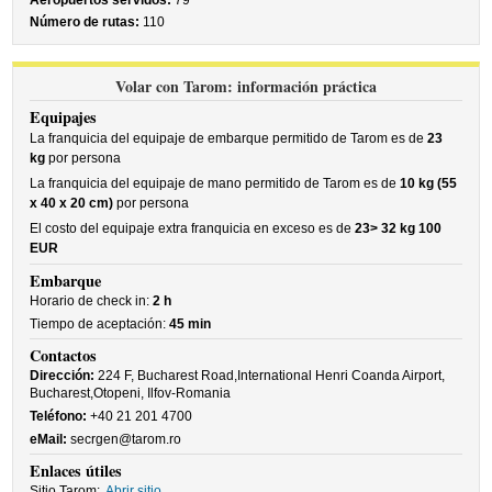
Aeropuertos servidos:
79
Número de rutas:
110
Volar con Tarom: información práctica
Equipajes
La franquicia del equipaje de embarque permitido de Tarom es de
23
kg
por persona
La franquicia del equipaje de mano permitido de Tarom es de
10 kg (55
x 40 x 20 cm)
por persona
El costo del equipaje extra franquicia en exceso es de
23> 32 kg 100
EUR
Embarque
Horario de check in:
2 h
Tiempo de aceptación:
45 min
Contactos
Dirección:
224 F, Bucharest Road,International Henri Coanda Airport,
Bucharest,Otopeni, Ilfov-Romania
Teléfono:
+40 21 201 4700
eMail:
secrgen@tarom.ro
Enlaces útiles
Sitio Tarom:
Abrir sitio