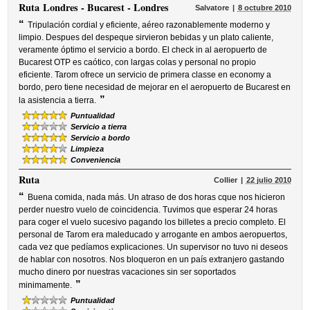
Ruta
Londres - Bucarest - Londres
Salvatore
8 octubre 2010
“
Tripulación cordial y eficiente, aéreo razonablemente moderno y
limpio. Despues del despeque sirvieron bebidas y un plato caliente,
veramente óptimo el servicio a bordo. El check in al aeropuerto de
Bucarest OTP es caótico, con largas colas y personal no propio
eficiente. Tarom ofrece un servicio de primera classe en economy a
bordo, pero tiene necesidad de mejorar en el aeropuerto de Bucarest en
”
la asistencia a tierra.
Puntualidad
Servicio a tierra
Servicio a bordo
Limpieza
Conveniencia
Ruta
Collier
22 julio 2010
“
Buena comida, nada más. Un atraso de dos horas cque nos hicieron
perder nuestro vuelo de coincidencia. Tuvimos que esperar 24 horas
para coger el vuelo sucesivo pagando los billetes a precio completo. El
personal de Tarom era maleducado y arrogante en ambos aeropuertos,
cada vez que pedíamos explicaciones. Un supervisor no tuvo ni deseos
de hablar con nosotros. Nos bloqueron en un país extranjero gastando
mucho dinero por nuestras vacaciones sin ser soportados
”
minimamente.
Puntualidad