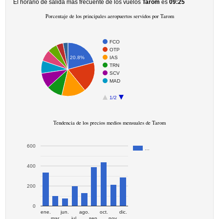
El horario de salida más frecuente de los vuelos
Tarom
es
09:25
Porcentaje de los principales aeropuertos servidos por Tarom
FCO
OTP
IAS
20.8%
TRN
SCV
MAD
1/2
Tendencia de los precios medios mensuales de Tarom
600
…
400
200
0
ene.
jun.
ago.
oct.
dic.
mar.
jul.
sep.
nov.