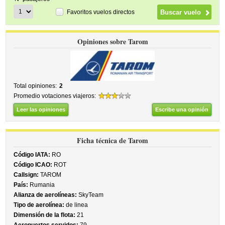
Favoritos vuelos directos
Opiniones sobre Tarom
Total opiniones:
2
Promedio votaciones viajeros:
Leer las opiniones
Escribe una opinión
Ficha técnica de Tarom
Código IATA:
RO
Código ICAO:
ROT
Callsign:
TAROM
País:
Rumania
Alianza de aerolíneas:
SkyTeam
Tipo de aerolínea:
de linea
Dimensión de la flota:
21