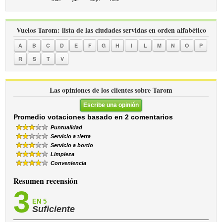
Vuelos Tarom: lista de las ciudades servidas en orden alfabético
A
B
C
D
E
F
G
H
I
L
M
N
O
P
R
S
T
V
Las opiniones de los clientes sobre Tarom
Escribe una opinión
Promedio votaciones basado en 2 comentarios
Puntualidad
Servicio a tierra
Servicio a bordo
Limpieza
Conveniencia
Resumen recensión
3
EN 5
Suficiente