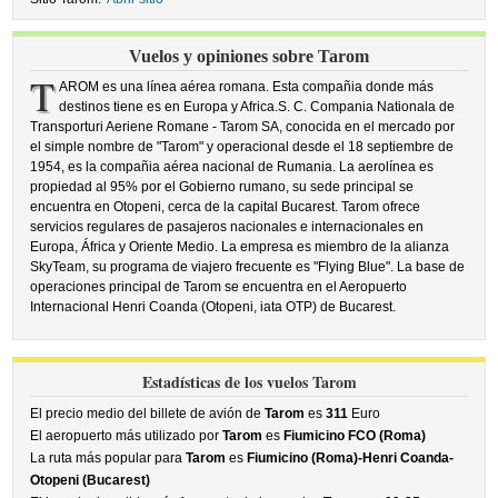
Vuelos y opiniones sobre Tarom
T
AROM es una línea aérea romana. Esta compañia donde más
destinos tiene es en Europa y Africa.S. C. Compania Nationala de
Transporturi Aeriene Romane - Tarom SA, conocida en el mercado por
el simple nombre de "Tarom" y operacional desde el 18 septiembre de
1954, es la compañia aérea nacional de Rumania. La aerolínea es
propiedad al 95% por el Gobierno rumano, su sede principal se
encuentra en Otopeni, cerca de la capital Bucarest. Tarom ofrece
servicios regulares de pasajeros nacionales e internacionales en
Europa, África y Oriente Medio. La empresa es miembro de la alianza
SkyTeam, su programa de viajero frecuente es "Flying Blue". La base de
operaciones principal de Tarom se encuentra en el Aeropuerto
Internacional Henri Coanda (Otopeni, iata OTP) de Bucarest.
Estadísticas de los vuelos Tarom
El precio medio del billete de avión de
Tarom
es
311
Euro
El aeropuerto más utilizado por
Tarom
es
Fiumicino FCO (Roma)
La ruta más popular para
Tarom
es
Fiumicino (Roma)-Henri Coanda-
Otopeni (Bucarest)