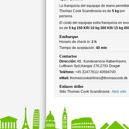
La franquicia del equipaje de mano permitid
Thomas Cook Scandinavia es de
5 kg
por
persona
El costo del equipaje extra franquicia en ex
es de
5 kg 150 KR/ 10 kg 300 KR/ 15 kg 45
Embarque
Horario de check in:
2 h
Tiempo de aceptación:
40 min
Contactos
Dirección:
Att.: Kundeservice-Københavns
Lufthavn Syd,Hangar 276,2791 Dragør
Teléfono:
+45 32477611/ 40594700
eMail:
thomascookairlines@thomascook.dk
Enlaces útiles
Sitio Thomas Cook Scandinavia:
Abrir sitio