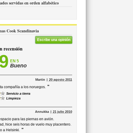
ades servidas en orden alfabético
omas Cook Scandinavia
Escribe una opinión
 recensión
,9
EN 5
Bueno
Martin
20 agosto 2011
”
sta compañía a los noruegos.
Servicio a tierra
Limpieza
Annukka
21 julio 2010
spacio para las piernas en avión.
ad, hice seis horas de vuelo muy placentero.
”
 a Helsinki.