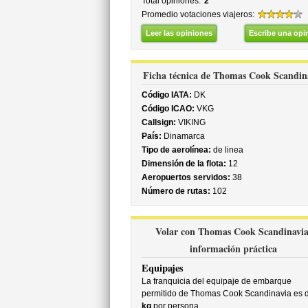
Total opiniones:
2
Promedio votaciones viajeros:
Leer las opiniones
Escribe una opi
Ficha técnica de Thomas Cook Scandin
Código IATA:
DK
Código ICAO:
VKG
Callsign:
VIKING
País:
Dinamarca
Tipo de aerolínea:
de linea
Dimensión de la flota:
12
Aeropuertos servidos:
38
Número de rutas:
102
Volar con Thomas Cook Scandinavia
información práctica
Equipajes
La franquicia del equipaje de embarque
permitido de Thomas Cook Scandinavia es 
kg
por persona