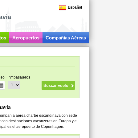
Español
|
avia
tos
Aeropuertos
Compañías Aéreas
eso
Nº pasajeros
navia
compania aérea charter escandinava con sede
con destinaciones vacanzeras en Europa y el
ncipal es el aeropuerto de Copenhagen.