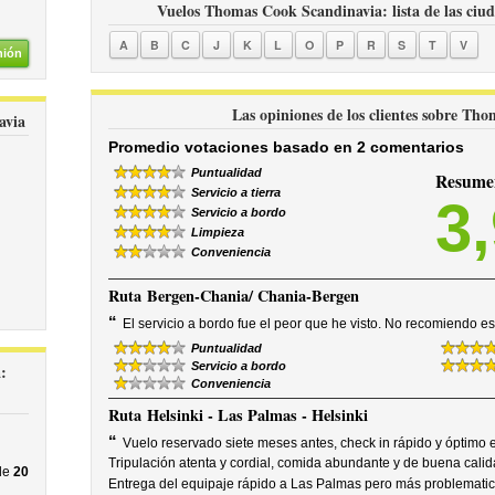
Vuelos Thomas Cook Scandinavia: lista de las ciud
A
B
C
J
K
L
O
P
R
S
T
V
nión
Las opiniones de los clientes sobre Th
avia
Promedio votaciones basado en 2 comentarios
Puntualidad
Resumen
Servicio a tierra
3
Servicio a bordo
Limpieza
Conveniencia
Ruta
Bergen-Chania/ Chania-Bergen
“
El servicio a bordo fue el peor que he visto. No recomiendo e
Puntualidad
Servicio a bordo
:
Conveniencia
Ruta
Helsinki - Las Palmas - Helsinki
“
Vuelo reservado siete meses antes, check in rápido y óptimo e
Tripulación atenta y cordial, comida abundante y de buena calid
de
20
Entrega del equipaje rápido a Las Palmas pero más problematico