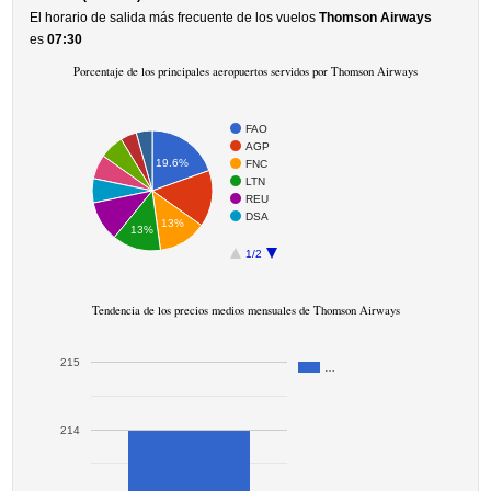
El horario de salida más frecuente de los vuelos
Thomson Airways
es
07:30
Porcentaje de los principales aeropuertos servidos por Thomson Airways
FAO
AGP
19.6%
FNC
LTN
REU
DSA
13%
13%
1/2
Tendencia de los precios medios mensuales de Thomson Airways
215
…
214