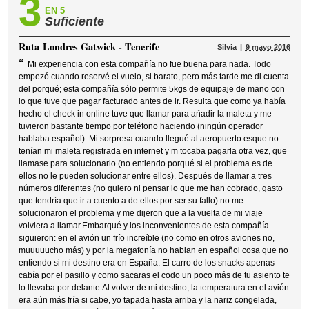
3
EN 5
Suficiente
Ruta
Londres Gatwick - Tenerife
Silvia
9 mayo 2016
“
Mi experiencia con esta compañía no fue buena para nada. Todo
empezó cuando reservé el vuelo, si barato, pero más tarde me di cuenta
del porqué; esta compañía sólo permite 5kgs de equipaje de mano con
lo que tuve que pagar facturado antes de ir. Resulta que como ya había
hecho el check in online tuve que llamar para añadir la maleta y me
tuvieron bastante tiempo por teléfono haciendo (ningún operador
hablaba español). Mi sorpresa cuando llegué al aeropuerto esque no
tenían mi maleta registrada en internet y m tocaba pagarla otra vez, que
llamase para solucionarlo (no entiendo porqué si el problema es de
ellos no le pueden solucionar entre ellos). Después de llamar a tres
números diferentes (no quiero ni pensar lo que me han cobrado, gasto
que tendría que ir a cuento a de ellos por ser su fallo) no me
solucionaron el problema y me dijeron que a la vuelta de mi viaje
volviera a llamar.Embarqué y los inconvenientes de esta compañía
siguieron: en el avión un frío increíble (no como en otros aviones no,
muuuuucho más) y por la megafonía no hablan en español cosa que no
entiendo si mi destino era en España. El carro de los snacks apenas
cabía por el pasillo y como sacaras el codo un poco más de tu asiento te
lo llevaba por delante.Al volver de mi destino, la temperatura en el avión
era aún más fría si cabe, yo tapada hasta arriba y la nariz congelada,