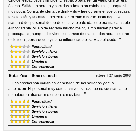
Choice, espaciosos y limpios. El espacio para ser un vuelo charter era
óptimo. Salida en horario y comidas a bordo no estaba mal, aunque si
muy poca. Constante oferta de drink y duty free durante el vuelo, escasa
la selección y la calidad del entretenimiento a bordo. Nota negativa el
standard del personal de bordo en el vuelo de ida, que era inalcanzable
e inconstante. Vuelo de regreso mucho mejor, la tripulación parecia
preocuparse, aunque si tuvimos un atraso de mas de dos horas, que no
”
es lo ideal, pero sucede y no ha influenciado el servicio ofrecido.
Puntualidad
Servicio a tierra
Servicio a bordo
Limpieza
Conveniencia
Ruta
Pisa - Bournemouth
ettore
27 junio 2008
“
Los precios son variables, dependen de los periodos y de la
antelacion. El personal muy cordial. sirven snack que no cuestan tanto.
”
no hubieron atrasos. me encontré muy bien.
Puntualidad
Servicio a tierra
Servicio a bordo
Limpieza
Conveniencia