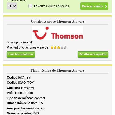
Favoritos vuelos directos
Opiniones sobre Thomson Airways
Total opiniones:
4
Promedio votaciones viajeros:
Leer las opiniones
Escribe una opinión
Ficha técnica de Thomson Airways
Código IATA:
BY
Código ICAO:
TOM
Callsign:
TOMSON
País:
Reino Unido
Tipo de aerolínea:
low cost
Dimensión de la flota:
55
Aeropuertos servidos:
96
Número de rutas:
246