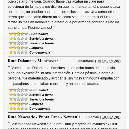
buen catarro me cogí. Cuando llamé tras acabar mi viaje para
solucionar de la maleta me dijeron que me mandarían el cheque a casa
en un mes, no pueden hacer transferencias directas. Una compañía
aérea que tiene tanto dinero no se como se puede permitir el lujo de
tardar un mes en devolver un dinero que por error ha cobrado a uno de
”
sus clientes. Pésimo vamos!
Puntualidad
Servicio a tierra
Servicio a bordo
Limpieza
Conveniencia
Ruta
Dalaman - Manchester
Sharmane
14 octubre 2010
“
Vuelo desde Dalaman a Manchester con ocho horas de atraso sin
ninguna explicación, ni otra información. Comida pésima, a bordo el
personal fue maleducado y arrogante, sin mostrar ninguna empatia con
”
los pasajeros que estaban cansados y un poco enfadados.
Puntualidad
Servicio a tierra
Servicio a bordo
Limpieza
Conveniencia
Ruta
Newcastle - Punta Cana - Newcastle
Ludovic
20 julio 2010
“
Vuelo desde Newcastle a Punta Cana y regreso en aviones ex First