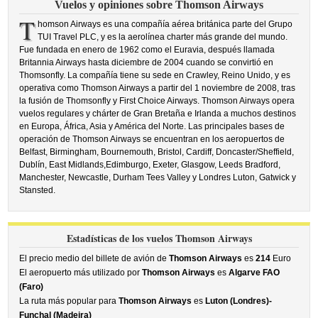
Vuelos y opiniones sobre Thomson Airways
T
homson Airways es una compañía aérea británica parte del Grupo
TUI Travel PLC, y es la aerolínea charter más grande del mundo.
Fue fundada en enero de 1962 como el Euravia, después llamada
Britannia Airways hasta diciembre de 2004 cuando se convirtió en
Thomsonfly. La compañía tiene su sede en Crawley, Reino Unido, y es
operativa como Thomson Airways a partir del 1 noviembre de 2008, tras
la fusión de Thomsonfly y First Choice Airways. Thomson Airways opera
vuelos regulares y chárter de Gran Bretaña e Irlanda a muchos destinos
en Europa, África, Asia y América del Norte. Las principales bases de
operación de Thomson Airways se encuentran en los aeropuertos de
Belfast, Birmingham, Bournemouth, Bristol, Cardiff, Doncaster/Sheffield,
Dublín, East Midlands,Edimburgo, Exeter, Glasgow, Leeds Bradford,
Manchester, Newcastle, Durham Tees Valley y Londres Luton, Gatwick y
Stansted.
Estadísticas de los vuelos Thomson Airways
El precio medio del billete de avión de
Thomson Airways
es
214
Euro
El aeropuerto más utilizado por
Thomson Airways
es
Algarve FAO
(Faro)
La ruta más popular para
Thomson Airways
es
Luton (Londres)-
Funchal (Madeira)