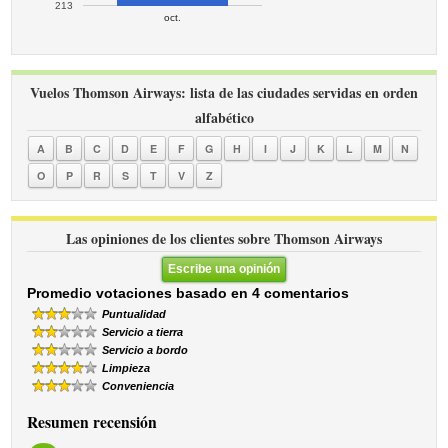
213
oct.
Vuelos Thomson Airways: lista de las ciudades servidas en orden
alfabético
A
B
C
D
E
F
G
H
I
J
K
L
M
N
O
P
R
S
T
V
Z
Las opiniones de los clientes sobre Thomson Airways
Escribe una opinión
Promedio votaciones basado en 4 comentarios
Puntualidad
Servicio a tierra
Servicio a bordo
Limpieza
Conveniencia
Resumen recensión