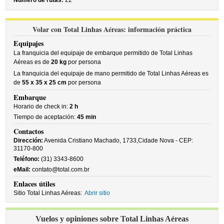
Número de rutas:
22
Volar con Total Linhas Aéreas: información práctica
Equipajes
La franquicia del equipaje de embarque permitido de Total Linhas
Aéreas es de
20 kg
por persona
La franquicia del equipaje de mano permitido de Total Linhas Aéreas es
de
55 x 35 x 25 cm
por persona
Embarque
Horario de check in:
2 h
Tiempo de aceptación:
45 min
Contactos
Dirección:
Avenida Cristiano Machado, 1733,Cidade Nova - CEP:
31170-800
Teléfono:
(31) 3343-8600
eMail:
contato@total.com.br
Enlaces útiles
Sitio Total Linhas Aéreas:
Abrir sitio
Vuelos y opiniones sobre Total Linhas Aéreas