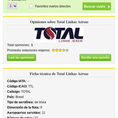
Favoritos vuelos directos
Opiniones sobre Total Linhas Aéreas
Total opiniones:
1
Promedio votaciones viajeros:
Leer las opiniones
Escribe una opinión
Ficha técnica de Total Linhas Aéreas
Código IATA:
--
Código ICAO:
TTL
Callsign:
TOTAL
País:
Brasil
Tipo de aerolínea:
de linea
Dimensión de la flota:
9
Aeropuertos servidos:
11