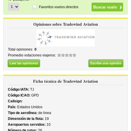
Favoritos vuelos directos
Opiniones sobre Tradewind Aviation
Total opiniones:
0
Promedio votaciones viajeros:
Leer las opiniones
Escribe una opinión
Ficha técnica de Tradewind Aviation
Código IATA:
TJ
Código ICAO:
GPD
Callsign:
País:
Estados Unidos
Tipo de aerolínea:
de linea
Dimensión de la flota:
19
Aeropuertos servidos:
10
Número de rutas:
26