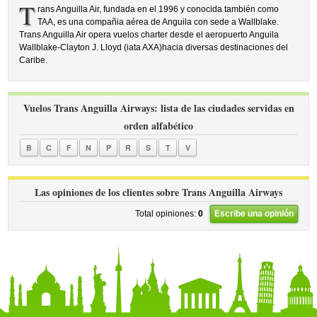
T
rans Anguilla Air, fundada en el 1996 y conocida también como
TAA, es una compañia aérea de Anguila con sede a Wallblake.
Trans Anguilla Air opera vuelos charter desde el aeropuerto Anguila
Wallblake-Clayton J. Lloyd (iata AXA)hacia diversas destinaciones del
Caribe.
Vuelos Trans Anguilla Airways: lista de las ciudades servidas en
orden alfabético
B
C
F
N
P
R
S
T
V
Las opiniones de los clientes sobre Trans Anguilla Airways
Total opiniones:
0
Escribe una opinión