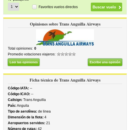
Favoritos vuelos directos
Opiniones sobre Trans Anguilla Airways
Total opiniones:
0
Promedio votaciones viajeros:
Leer las opiniones
Escribe una opinión
Ficha técnica de Trans Anguilla Airways
Código IATA:
--
Código ICAO:
--
Callsign:
Trans Anguilla
País:
Anguila
Tipo de aerolínea:
de linea
Dimensión de la flota:
4
Aeropuertos servidos:
21
Número de rutas:
42