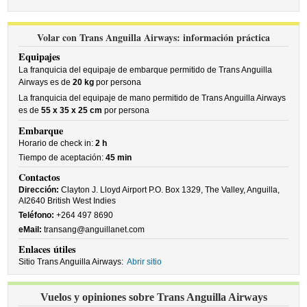
Volar con Trans Anguilla Airways: información práctica
Equipajes
La franquicia del equipaje de embarque permitido de Trans Anguilla
Airways es de
20 kg
por persona
La franquicia del equipaje de mano permitido de Trans Anguilla Airways
es de
55 x 35 x 25 cm
por persona
Embarque
Horario de check in:
2 h
Tiempo de aceptación:
45 min
Contactos
Dirección:
Clayton J. Lloyd Airport P.O. Box 1329, The Valley, Anguilla,
AI2640 British West Indies
Teléfono:
+264 497 8690
eMail:
transang@anguillanet.com
Enlaces útiles
Sitio Trans Anguilla Airways:
Abrir sitio
Vuelos y opiniones sobre Trans Anguilla Airways