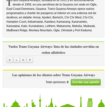
T
rans Guyana Airways, fundada en el 1951 y en funcionamiento
desde el 1956, es una aerolínea de la Guyana con sede en Ogle,
East Coast Demerara, Guyana. Trans Guyana Airways opera vuelos
programados y charter de pasajeros al interior en una extensa red de
destinos, en detalle: Annai, Apoteri, Bemichi, Chi Chi West, Chi-Chi,
Hampton Court, Imbaimadai, Kaieteur, Kamarang, Karanambo,
Karasabai, Kato, Kurukabaru, Lethem, Mabaruma, Mahdia, Maikwak,
Matthews Ridge, Monkey Mountain, Ogle, Orinduik y Port Kaituma.
Vuelos Trans Guyana Airways: lista de las ciudades servidas en
orden alfabético
K
L
O
P
Las opiniones de los clientes sobre Trans Guyana Airways
Total opiniones:
0
Escribe una opinión