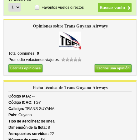
Favoritos vuelos directos
Opiniones sobre Trans Guyana Airways
Total opiniones:
0
Promedio votaciones viajeros:
Leer las opiniones
Escribe una opinión
Ficha técnica de Trans Guyana Airways
Código IATA:
--
Código ICAO:
TGY
Callsign:
TRANS GUYANA
País:
Guyana
Tipo de aerolínea:
de linea
Dimensión de la flota:
8
Aeropuertos servidos:
22