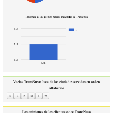
Tendencia de los precios medios mensuales de TransNusa
118
…
117
116
jun.
Vuelos TransNusa: lista de las ciudades servidas en orden
alfabético
B
E
K
M
T
W
Las opiniones de los clientes sobre TransNusa