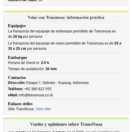
Número de rutas:
30
Volar con Transnusa: información práctica
Equipajes
La franquicia del equipaje de embarque permitido de Transnusa es
de
20 kg
por persona
La franquicia del equipaje de mano permitido de Transnusa es de
55 x
35 x 25 cm
por persona
Embarque
Horario de check in:
2.5 h
Tiempo de aceptación:
30 min
Contactos
Dirección:
Palapa 7, Oebobo - Kupang, Indonesia
Teléfono:
+62 380 822 555
eMail:
info@transnusa.co.id
Enlaces útiles
Sitio TransNusa:
Abrir sitio
Vuelos y opiniones sobre TransNusa