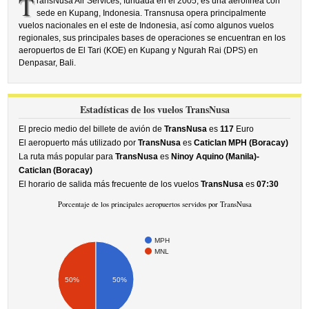
T
ransNusa Air Services, fundada en el 2005, es una aerolínea con
sede en Kupang, Indonesia. Transnusa opera principalmente
vuelos nacionales en el este de Indonesia, así como algunos vuelos
regionales, sus principales bases de operaciones se encuentran en los
aeropuertos de El Tari (KOE) en Kupang y Ngurah Rai (DPS) en
Denpasar, Bali.
Estadísticas de los vuelos TransNusa
El precio medio del billete de avión de
TransNusa
es
117
Euro
El aeropuerto más utilizado por
TransNusa
es
Caticlan MPH (Boracay)
La ruta más popular para
TransNusa
es
Ninoy Aquino (Manila)-
Caticlan (Boracay)
El horario de salida más frecuente de los vuelos
TransNusa
es
07:30
Porcentaje de los principales aeropuertos servidos por TransNusa
MPH
MNL
50%
50%