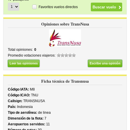
Favoritos vuelos directos
Opiniones sobre TransNusa
Total opiniones:
0
Promedio votaciones viajeros:
Leer las opiniones
Escribe una opinión
Ficha técnica de Transnusa
Código IATA:
M8
Código ICAO:
TNU
Callsign:
TRANSNUSA
País:
Indonesia
Tipo de aerolínea:
de linea
Dimensión de la flota:
7
Aeropuertos servidos:
11