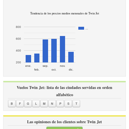
Tendencia de los precios medios mensuales de Twin Jet
800
…
600
400
200
ene.
sep.
nov.
feb.
oct.
dic.
Vuelos Twin Jet: lista de las ciudades servidas en orden
alfabético
B
F
G
L
M
N
P
S
T
Las opiniones de los clientes sobre Twin Jet