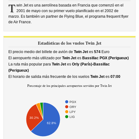
T
win Jet es una aerolínea basada en Francia que comenzó en el
2001 de mayo con su primer vuelo planificado en el 2002 de
marzo. Es también un partner de Flying Blue, el programa frequent flyer
de Air France.
Estadísticas de los vuelos Twin Jet
El precio medio del billete de avión de
Twin Jet
es
574
Euro
El aeropuerto más utilizado por
Twin Jet
es
Bassillac PGX (Perigueux)
La ruta más popular para
Twin Jet
es
Orly (París)-Bassillac
(Perigueux)
El horario de salida más frecuente de los vuelos
Twin Jet
es
07:00
Porcentaje de los principales aeropuertos servidos por Twin Jet
PGX
ORY
LPY
LIG
30.2%
62.8%