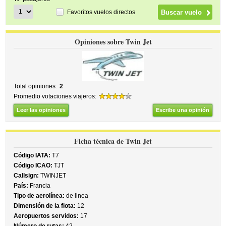
Favoritos vuelos directos
Opiniones sobre Twin Jet
Total opiniones:
2
Promedio votaciones viajeros:
Leer las opiniones
Escribe una opinión
Ficha técnica de Twin Jet
Código IATA:
T7
Código ICAO:
TJT
Callsign:
TWINJET
País:
Francia
Tipo de aerolínea:
de linea
Dimensión de la flota:
12
Aeropuertos servidos:
17