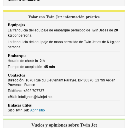
Número de rutas:
42
Volar con Twin Jet: información práctica
Equipajes
La franquicia del equipaje de embarque permitido de Twin Jet es de
20
kg
por persona
La franquicia del equipaje de mano permitido de Twin Jet es de
6 kg
por
persona
Embarque
Horario de check in:
2 h
Tiempo de aceptación:
45 min
Contactos
Dirección:
1070 Rue du Lieutenant Parayre, BP 30370, 13799 Aix en
Provence, France
Teléfono:
+892 707737
eMail:
infolignes@twinjet.net
Enlaces útiles
Sitio Twin Jet:
Abrir sitio
Vuelos y opiniones sobre Twin Jet