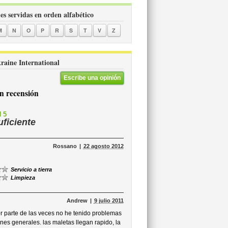
es servidas en orden alfabético
M
N
O
P
R
S
T
V
Z
kraine International
Escribe una opinión
 recensión
 5
uficiente
Rossano
22 agosto 2012
Servicio a tierra
Limpieza
Andrew
9 julio 2011
r parte de las veces no he tenido problemas
nes generales. las maletas llegan rapido, la