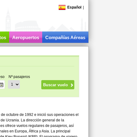
Español
|
tos
Aeropuertos
Compañías Aéreas
eso
Nº pasajeros
° de octubre de 1992 e inició sus operaciones el
de Ucrania. La dirección general de la
nes ofrece vuelos regulares de pasajeros, así
ales en Europa, África y Asia. La principal
e Kiev Boryspil (KBP). El programa de viajero