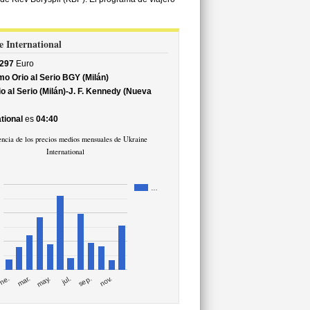
e International
297
Euro
o Orio al Serio BGY (Milán)
 al Serio (Milán)-J. F. Kennedy (Nueva
tional
es
04:40
ncia de los precios medios mensuales de Ukraine
International
…
mar.
sep.
ne.
jul.
may.
nov.