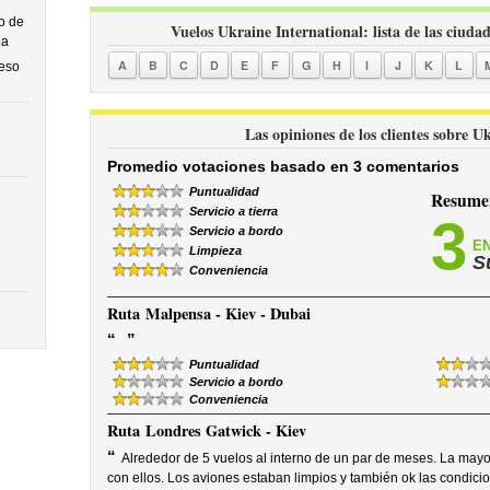
o de
Vuelos Ukraine International: lista de las ciudad
na
A
B
C
D
E
F
G
H
I
J
K
L
ceso
Las opiniones de los clientes sobre U
Promedio votaciones basado en 3 comentarios
Puntualidad
Resumen
Servicio a tierra
3
Servicio a bordo
EN
Limpieza
S
Conveniencia
Ruta
Malpensa - Kiev - Dubai
“
”
Puntualidad
Servicio a bordo
Conveniencia
Ruta
Londres Gatwick - Kiev
“
Alrededor de 5 vuelos al interno de un par de meses. La mayo
con ellos. Los aviones estaban limpios y también ok las condicio