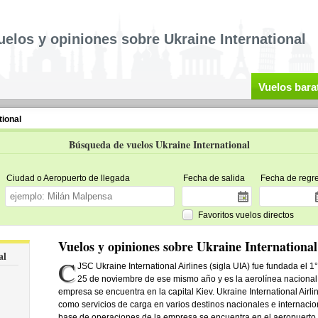
uelos y opiniones sobre Ukraine International
Vuelos bara
tional
Búsqueda de vuelos Ukraine International
Ciudad o Aeropuerto de llegada
Fecha de salida
Fecha de regr
Favoritos vuelos directos
Vuelos y opiniones sobre Ukraine International
al
C
JSC Ukraine International Airlines (sigla UIA) fue fundada el 1
25 de noviembre de ese mismo año y es la aerolínea nacional 
empresa se encuentra en la capital Kiev. Ukraine International Airli
como servicios de carga en varios destinos nacionales e internacion
base de operaciones de la empresa se encuentra en el aeropuerto d