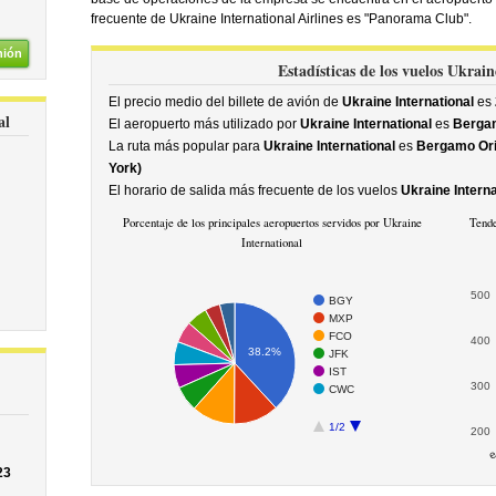
frecuente de Ukraine International Airlines es "Panorama Club".
nión
Estadísticas de los vuelos Ukrain
El precio medio del billete de avión de
Ukraine International
es
al
El aeropuerto más utilizado por
Ukraine International
es
Bergam
La ruta más popular para
Ukraine International
es
Bergamo Orio
York)
El horario de salida más frecuente de los vuelos
Ukraine Interna
Porcentaje de los principales aeropuertos servidos por Ukraine
Tende
International
500
BGY
MXP
FCO
400
38.2%
JFK
IST
300
CWC
1/2
200
e
23