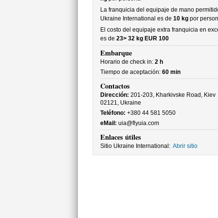
La franquicia del equipaje de mano permitid
Ukraine International es de
10 kg
por perso
El costo del equipaje extra franquicia en ex
es de
23> 32 kg EUR 100
Embarque
Horario de check in:
2 h
Tiempo de aceptación:
60 min
Contactos
Dirección:
201-203, Kharkivske Road, Kiev
02121, Ukraine
Teléfono:
+380 44 581 5050
eMail:
uia@flyuia.com
Enlaces útiles
Sitio Ukraine International:
Abrir sitio