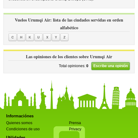
Vuelos Urumqi Air: lista de las ciudades servidas en orden
alfabético
C
H
K
U
X
Y
Z
Las opiniones de los clientes sobre Urumqi Air
Total opiniones:
0
Escribe una opinión
Informaciónes
Quienes somos
Prensa
Condiciones de uso
Privacy
Utilidades