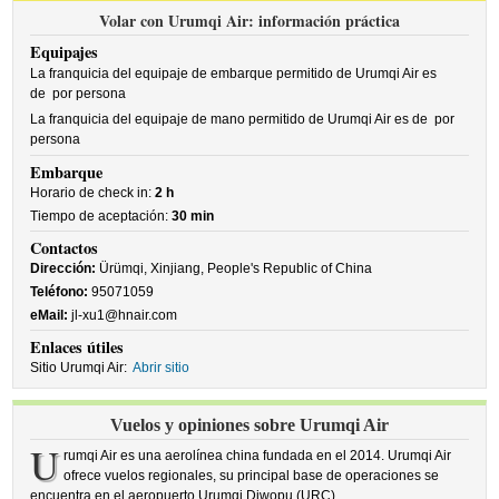
Volar con Urumqi Air: información práctica
Equipajes
La franquicia del equipaje de embarque permitido de Urumqi Air es
de
por persona
La franquicia del equipaje de mano permitido de Urumqi Air es de
por
persona
Embarque
Horario de check in:
2 h
Tiempo de aceptación:
30 min
Contactos
Dirección:
Ürümqi, Xinjiang, People's Republic of China
Teléfono:
95071059
eMail:
jl-xu1@hnair.com
Enlaces útiles
Sitio Urumqi Air:
Abrir sitio
Vuelos y opiniones sobre Urumqi Air
U
rumqi Air es una aerolínea china fundada en el 2014. Urumqi Air
ofrece vuelos regionales, su principal base de operaciones se
encuentra en el aeropuerto Urumqi Diwopu (URC).