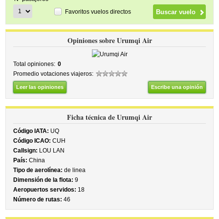
Favoritos vuelos directos
Opiniones sobre Urumqi Air
Total opiniones:
0
Promedio votaciones viajeros:
Leer las opiniones
Escribe una opinión
Ficha técnica de Urumqi Air
Código IATA:
UQ
Código ICAO:
CUH
Callsign:
LOU LAN
País:
China
Tipo de aerolínea:
de linea
Dimensión de la flota:
9
Aeropuertos servidos:
18
Número de rutas:
46