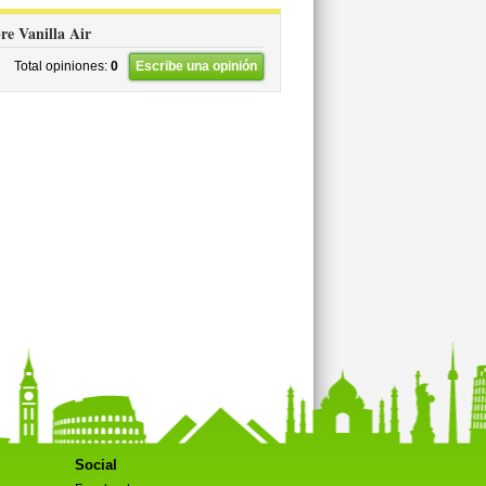
bre Vanilla Air
Total opiniones:
0
Escribe una opinión
Social