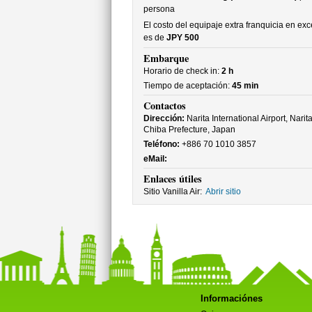
persona
El costo del equipaje extra franquicia en ex
es de
JPY 500
Embarque
Horario de check in:
2 h
Tiempo de aceptación:
45 min
Contactos
Dirección:
Narita International Airport, Narita
Chiba Prefecture, Japan
Teléfono:
+886 70 1010 3857
eMail:
Enlaces útiles
Sitio Vanilla Air:
Abrir sitio
Informaciónes