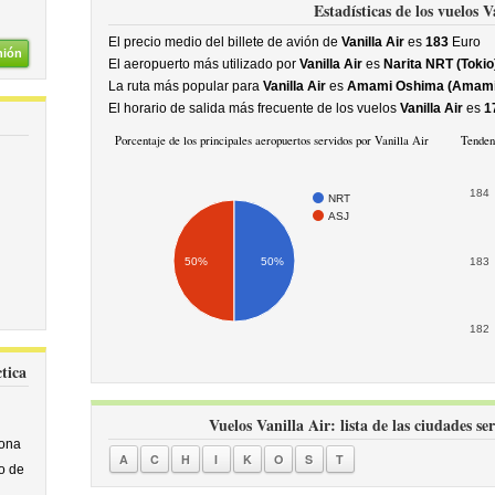
Estadísticas de los vuelos V
El precio medio del billete de avión de
Vanilla Air
es
183
Euro
nión
El aeropuerto más utilizado por
Vanilla Air
es
Narita NRT (Tokio
La ruta más popular para
Vanilla Air
es
Amami Oshima (Amami O
El horario de salida más frecuente de los vuelos
Vanilla Air
es
1
Porcentaje de los principales aeropuertos servidos por Vanilla Air
Tenden
184
NRT
ASJ
50%
50%
183
182
tica
Vuelos Vanilla Air: lista de las ciudades se
ona
A
C
H
I
K
O
S
T
o de