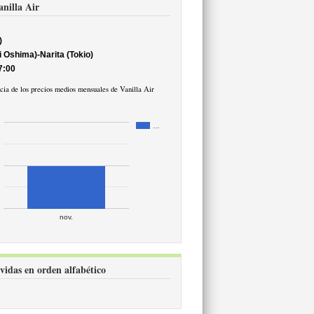
anilla Air
)
shima)-Narita (Tokio)
7:00
cia de los precios medios mensuales de Vanilla Air
…
nov.
rvidas en orden alfabético