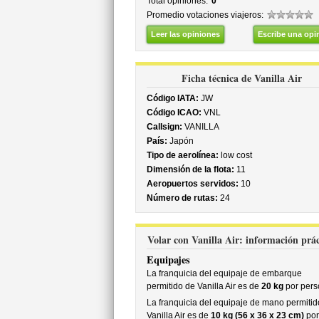
Total opiniones:
0
Promedio votaciones viajeros:
Leer las opiniones
Escribe una opi
Ficha técnica de Vanilla Air
Código IATA:
JW
Código ICAO:
VNL
Callsign:
VANILLA
País:
Japón
Tipo de aerolínea:
low cost
Dimensión de la flota:
11
Aeropuertos servidos:
10
Número de rutas:
24
Volar con Vanilla Air: información prác
Equipajes
La franquicia del equipaje de embarque
permitido de Vanilla Air es de
20 kg
por pers
La franquicia del equipaje de mano permitid
Vanilla Air es de
10 kg (56 x 36 x 23 cm)
por