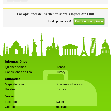
Las opiniones de los clientes sobre Vieques Air Link
Total opiniones:
0
Escribe una opinión
Informaciónes
Quienes somos
Prensa
Condiciones de uso
Privacy
Utilidades
Mapa del sitio
Guía vuelos baratos
Hoteles
Coches
Social
Facebook
Twitter
Google+
YouTube