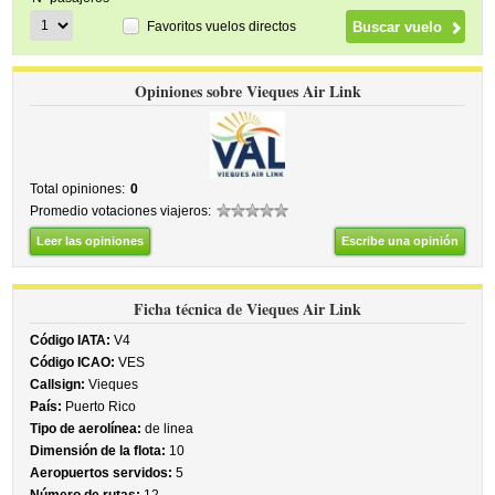
Favoritos vuelos directos
Opiniones sobre Vieques Air Link
Total opiniones:
0
Promedio votaciones viajeros:
Leer las opiniones
Escribe una opinión
Ficha técnica de Vieques Air Link
Código IATA:
V4
Código ICAO:
VES
Callsign:
Vieques
País:
Puerto Rico
Tipo de aerolínea:
de linea
Dimensión de la flota:
10
Aeropuertos servidos:
5