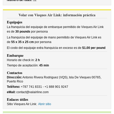
Número de rutas:
12
Volar con Vieques Air Link: información práctica
Equipajes
La franquicia del equipaje de embarque permitido de Vieques Air Link
es de
30 pounds
por persona
La franquicia del equipaje de mano permitido de Vieques Air Link es
de
55 x 35 x 25 cm
por persona
El costo del equipaje extra franquicia en exceso es de
$1.00 per pound
Embarque
Horario de check in:
2 h
Tiempo de aceptación:
45 min
Contactos
Dirección:
Antonio Rivera Rodriguez (VQS), Isla De Vieques 00765,
Puerto Rico
Teléfono:
+787 741 8331 - +1 888 901 9247
eMail:
contact@valairline.com
Enlaces útiles
Sitio Vieques Air Link:
Abrir sitio