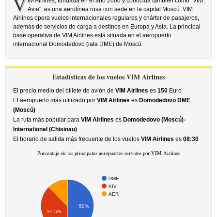
V
IM Airlines, fundada en el año 2000 y conocida también como "VIM
Avia", es una aerolínea rusa con sede en la capital Moscú. VIM
Airlines opera vuelos internacionales regulares y chárter de pasajeros,
además de servicios de carga a destinos en Europa y Asia. La principal
base operativa de VIM Airlines está situada en el aeropuerto
internacional Domodedovo (iata DME) de Moscú.
Estadísticas de los vuelos VIM Airlines
El precio medio del billete de avión de
VIM Airlines
es
150
Euro
El aeropuerto más utilizado por
VIM Airlines
es
Domodedovo DME
(Moscú)
La ruta más popular para
VIM Airlines
es
Domodedovo (Moscú)-
International (Chisinau)
El horario de salida más frecuente de los vuelos
VIM Airlines
es
08:30
Porcentaje de los principales aeropuertos servidos por VIM Airlines
DME
KIV
AER
50%
37.5%