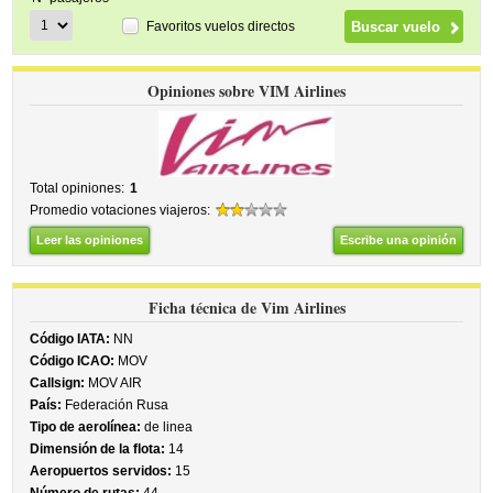
Favoritos vuelos directos
Opiniones sobre VIM Airlines
Total opiniones:
1
Promedio votaciones viajeros:
Leer las opiniones
Escribe una opinión
Ficha técnica de Vim Airlines
Código IATA:
NN
Código ICAO:
MOV
Callsign:
MOV AIR
País:
Federación Rusa
Tipo de aerolínea:
de linea
Dimensión de la flota:
14
Aeropuertos servidos:
15