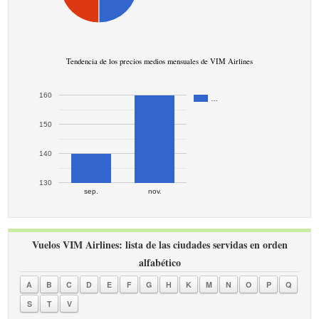
Tendencia de los precios medios mensuales de VIM Airlines
160
…
150
140
130
sep.
nov.
Vuelos VIM Airlines: lista de las ciudades servidas en orden
alfabético
A
B
C
D
E
F
G
H
K
M
N
O
P
Q
S
T
V