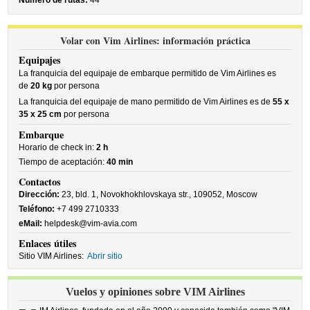
Número de rutas:
44
Volar con Vim Airlines: información práctica
Equipajes
La franquicia del equipaje de embarque permitido de Vim Airlines es
de
20 kg
por persona
La franquicia del equipaje de mano permitido de Vim Airlines es de
55 x
35 x 25 cm
por persona
Embarque
Horario de check in:
2 h
Tiempo de aceptación:
40 min
Contactos
Dirección:
23, bld. 1, Novokhokhlovskaya str., 109052, Moscow
Teléfono:
+7 499 2710333
eMail:
helpdesk@vim-avia.com
Enlaces útiles
Sitio VIM Airlines:
Abrir sitio
Vuelos y opiniones sobre VIM Airlines