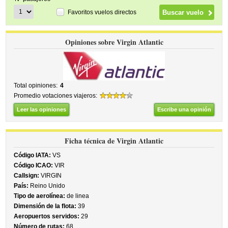
Favoritos vuelos directos
Opiniones sobre Virgin Atlantic
Total opiniones:
4
Promedio votaciones viajeros:
Leer las opiniones
Escribe una opinión
Ficha técnica de Virgin Atlantic
Código IATA:
VS
Código ICAO:
VIR
Callsign:
VIRGIN
País:
Reino Unido
Tipo de aerolínea:
de linea
Dimensión de la flota:
39
Aeropuertos servidos:
29
Número de rutas:
68