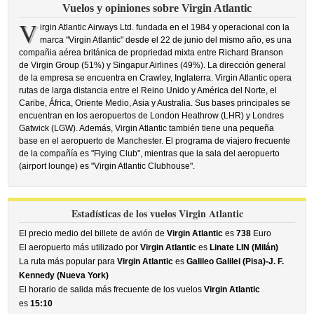
Vuelos y opiniones sobre Virgin Atlantic
V
irgin Atlantic Airways Ltd. fundada en el 1984 y operacional con la
marca "Virgin Atlantic" desde el 22 de junio del mismo año, es una
compañia aérea británica de propriedad mixta entre Richard Branson
de Virgin Group (51%) y Singapur Airlines (49%). La dirección general
de la empresa se encuentra en Crawley, Inglaterra. Virgin Atlantic opera
rutas de larga distancia entre el Reino Unido y América del Norte, el
Caribe, África, Oriente Medio, Asia y Australia. Sus bases principales se
encuentran en los aeropuertos de London Heathrow (LHR) y Londres
Gatwick (LGW). Además, Virgin Atlantic también tiene una pequeña
base en el aeropuerto de Manchester. El programa de viajero frecuente
de la compañía es "Flying Club", mientras que la sala del aeropuerto
(airport lounge) es "Virgin Atlantic Clubhouse".
Estadísticas de los vuelos Virgin Atlantic
El precio medio del billete de avión de
Virgin Atlantic
es
738
Euro
El aeropuerto más utilizado por
Virgin Atlantic
es
Linate LIN (Milán)
La ruta más popular para
Virgin Atlantic
es
Galileo Galilei (Pisa)-J. F.
Kennedy (Nueva York)
El horario de salida más frecuente de los vuelos
Virgin Atlantic
es
15:10