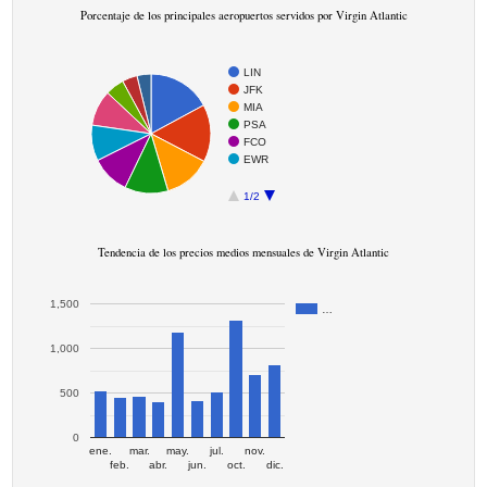
Porcentaje de los principales aeropuertos servidos por Virgin Atlantic
LIN
JFK
MIA
PSA
FCO
EWR
1/2
Tendencia de los precios medios mensuales de Virgin Atlantic
1,500
…
1,000
500
0
ene.
mar.
may.
jul.
nov.
feb.
abr.
jun.
oct.
dic.