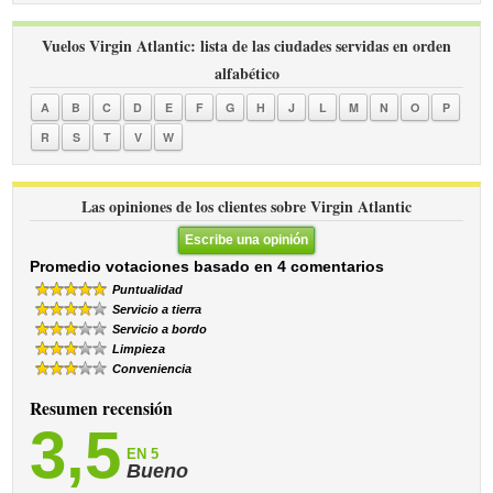
Vuelos Virgin Atlantic: lista de las ciudades servidas en orden
alfabético
A
B
C
D
E
F
G
H
J
L
M
N
O
P
R
S
T
V
W
Las opiniones de los clientes sobre Virgin Atlantic
Escribe una opinión
Promedio votaciones basado en 4 comentarios
Puntualidad
Servicio a tierra
Servicio a bordo
Limpieza
Conveniencia
Resumen recensión
3,5
EN 5
Bueno