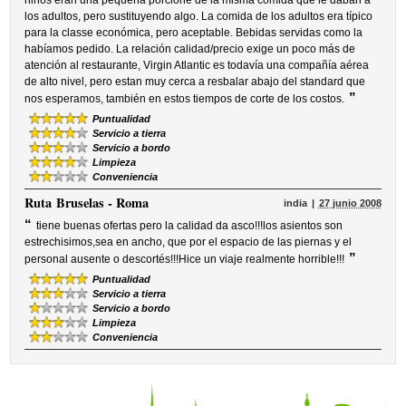
niños eran una pequeña porcione de la misma comida que le daban a
los adultos, pero sustituyendo algo. La comida de los adultos era típico
para la classe económica, pero aceptable. Bebidas servidas como la
habíamos pedido. La relación calidad/precio exige un poco más de
atención al restaurante, Virgin Atlantic es todavía una compañía aérea
de alto nivel, pero estan muy cerca a resbalar abajo del standard que
”
nos esperamos, también en estos tiempos de corte de los costos.
Puntualidad
Servicio a tierra
Servicio a bordo
Limpieza
Conveniencia
Ruta
Bruselas - Roma
india
27 junio 2008
“
tiene buenas ofertas pero la calidad da asco!!!los asientos son
estrechisimos,sea en ancho, que por el espacio de las piernas y el
”
personal ausente o descortés!!!Hice un viaje realmente horrible!!!
Puntualidad
Servicio a tierra
Servicio a bordo
Limpieza
Conveniencia