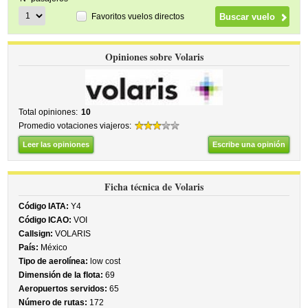
Favoritos vuelos directos
Opiniones sobre Volaris
Total opiniones:
10
Promedio votaciones viajeros:
Leer las opiniones
Escribe una opinión
Ficha técnica de Volaris
Código IATA:
Y4
Código ICAO:
VOI
Callsign:
VOLARIS
País:
México
Tipo de aerolínea:
low cost
Dimensión de la flota:
69
Aeropuertos servidos:
65
Número de rutas:
172