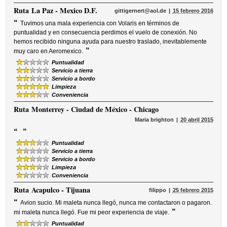
Ruta
La Paz - Mexico D.F.
gittigernert@aol.de
15 febrero 2016
“
Tuvimos una mala experiencia con Volaris en términos de
puntualidad y en consecuencia perdimos el vuelo de conexión. No
hemos recibido ninguna ayuda para nuestro traslado, inevitablemente
”
muy caro en Aeromexico.
Puntualidad
Servicio a tierra
Servicio a bordo
Limpieza
Conveniencia
Ruta
Monterrey - Ciudad de México - Chicago
Maria brighton
20 abril 2015
“
”
Puntualidad
Servicio a tierra
Servicio a bordo
Limpieza
Conveniencia
Ruta
Acapulco - Tijuana
filippo
25 febrero 2015
“
Avion sucio. Mi maleta nunca llegó, nunca me contactaron o pagaron.
”
mi maleta nunca llegó. Fue mi peor experiencia de viaje.
Puntualidad