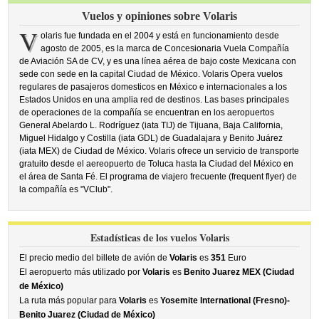
Vuelos y opiniones sobre Volaris
V
olaris fue fundada en el 2004 y está en funcionamiento desde
agosto de 2005, es la marca de Concesionaria Vuela Compañía
de Aviación SA de CV, y es una línea aérea de bajo coste Mexicana con
sede con sede en la capital Ciudad de México. Volaris Opera vuelos
regulares de pasajeros domesticos en México e internacionales a los
Estados Unidos en una amplia red de destinos. Las bases principales
de operaciones de la compañía se encuentran en los aeropuertos
General Abelardo L. Rodríguez (iata TIJ) de Tijuana, Baja California,
Miguel Hidalgo y Costilla (iata GDL) de Guadalajara y Benito Juárez
(iata MEX) de Ciudad de México. Volaris ofrece un servicio de transporte
gratuito desde el aereopuerto de Toluca hasta la Ciudad del México en
el área de Santa Fé. El programa de viajero frecuente (frequent flyer) de
la compañía es "VClub".
Estadísticas de los vuelos Volaris
El precio medio del billete de avión de
Volaris
es
351
Euro
El aeropuerto más utilizado por
Volaris
es
Benito Juarez MEX (Ciudad
de México)
La ruta más popular para
Volaris
es
Yosemite International (Fresno)-
Benito Juarez (Ciudad de México)