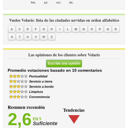
feb.
jul.
oct.
dic.
Vuelos Volaris: lista de las ciudades servidas en orden alfabético
A
C
D
F
G
H
I
L
M
N
O
P
Q
R
S
T
U
V
W
Z
Las opiniones de los clientes sobre Volaris
Escribe una opinión
Promedio votaciones basado en 10 comentarios
Puntualidad
Servicio a tierra
Servicio a bordo
Limpieza
Conveniencia
Resumen recensión
Tendencias
2,6
EN 5
Suficiente