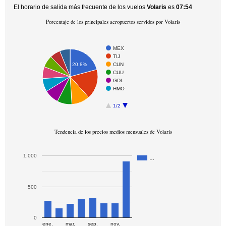
El horario de salida más frecuente de los vuelos
Volaris
es
07:54
Porcentaje de los principales aeropuertos servidos por Volaris
MEX
TIJ
CUN
20.8%
CUU
GDL
HMO
1/2
Tendencia de los precios medios mensuales de Volaris
1,000
…
500
0
ene.
mar.
sep.
nov.