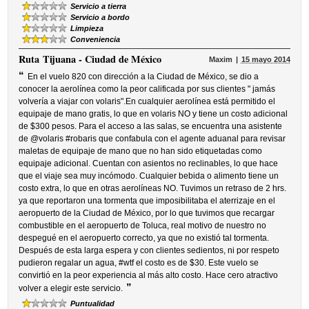
Servicio a tierra
Servicio a bordo
Limpieza
Conveniencia
Ruta
Tijuana - Ciudad de México
Maxim
15 mayo 2014
“
En el vuelo 820 con dirección a la Ciudad de México, se dio a
conocer la aerolínea como la peor calificada por sus clientes " jamás
volvería a viajar con volaris".En cualquier aerolínea está permitido el
equipaje de mano gratis, lo que en volaris NO y tiene un costo adicional
de $300 pesos. Para el acceso a las salas, se encuentra una asistente
de @volaris #robaris que confabula con el agente aduanal para revisar
maletas de equipaje de mano que no han sido etiquetadas como
equipaje adicional. Cuentan con asientos no reclinables, lo que hace
que el viaje sea muy incómodo. Cualquier bebida o alimento tiene un
costo extra, lo que en otras aerolíneas NO. Tuvimos un retraso de 2 hrs.
ya que reportaron una tormenta que imposibilitaba el aterrizaje en el
aeropuerto de la Ciudad de México, por lo que tuvimos que recargar
combustible en el aeropuerto de Toluca, real motivo de nuestro no
despegué en el aeropuerto correcto, ya que no existió tal tormenta.
Después de esta larga espera y con clientes sedientos, ni por respeto
pudieron regalar un agua, #wtf el costo es de $30. Este vuelo se
convirtió en la peor experiencia al más alto costo. Hace cero atractivo
”
volver a elegir este servicio.
Puntualidad