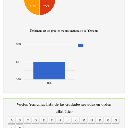
25%
25%
Tendencia de los precios medios mensuales de Yemenia
488
…
487
486
dic.
Vuelos Yemenia: lista de las ciudades servidas en orden
alfabético
A
B
C
D
E
F
H
J
K
M
N
P
R
S
T
Y