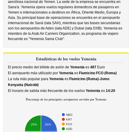
aerolínea nacional de Yemen. La sede de la empresa se encuentra en
Sana'a. Yemenia opera vuelos regulares domesticos de pasajeros en
Yemen e internacionales a destinos en África, Oriente Medio, Europa y
Asia. Su principal base de operaciones se encuentra en el aeropuerto
internacional de Saná (iata SAH), mientras que las bases secundarias
son los aeropuertos de Aden (iata ADE) y Dubai (iata DXB). Yemenia es
miembro de la Arab Air Carriers Organization, su programa de viajero
frecuente es "Yemenia Sama Club".
Estadísticas de los vuelos Yemenia
El precio medio del billete de avión de
Yemenia
es
487
Euro
El aeropuerto más utilizado por
Yemenia
es
Fiumicino FCO (Roma)
La ruta más popular para
Yemenia
es
Fiumicino (Roma)-Jomo
Kenyatta (Nairobi)
El horario de salida más frecuente de los vuelos
Yemenia
es
14:20
Porcentaje de los principales aeropuertos servidos por Yemenia
NBO
KRT
FCO
25%
25%
ADD