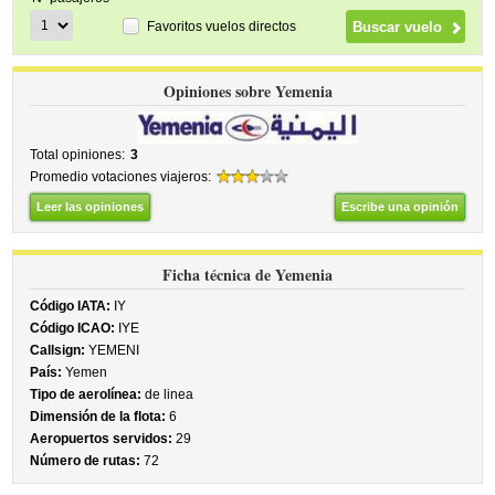
Favoritos vuelos directos
Opiniones sobre Yemenia
Total opiniones:
3
Promedio votaciones viajeros:
Leer las opiniones
Escribe una opinión
Ficha técnica de Yemenia
Código IATA:
IY
Código ICAO:
IYE
Callsign:
YEMENI
País:
Yemen
Tipo de aerolínea:
de linea
Dimensión de la flota:
6
Aeropuertos servidos:
29
Número de rutas:
72