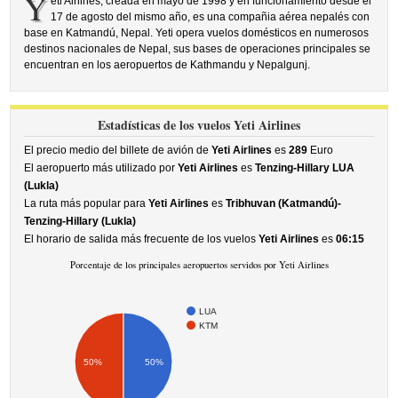
Y
eti Airlines, creada en mayo de 1998 y en funcionamiento desde el
17 de agosto del mismo año, es una compañia aérea nepalés con
base en Katmandú, Nepal. Yeti opera vuelos domésticos en numerosos
destinos nacionales de Nepal, sus bases de operaciones principales se
encuentran en los aeropuertos de Kathmandu y Nepalgunj.
Estadísticas de los vuelos Yeti Airlines
El precio medio del billete de avión de
Yeti Airlines
es
289
Euro
El aeropuerto más utilizado por
Yeti Airlines
es
Tenzing-Hillary LUA
(Lukla)
La ruta más popular para
Yeti Airlines
es
Tribhuvan (Katmandú)-
Tenzing-Hillary (Lukla)
El horario de salida más frecuente de los vuelos
Yeti Airlines
es
06:15
Porcentaje de los principales aeropuertos servidos por Yeti Airlines
LUA
KTM
50%
50%