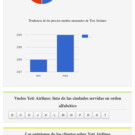
Tendencia de los precios medios mensuales de Yeti Airlines
290
…
289
288
287
oct.
nov.
Vuelos Yeti Airlines: lista de las ciudades servidas en orden
alfabético
B
C
D
J
K
L
M
N
P
R
S
T
Las opiniones de los clientes sobre Yeti Airlines