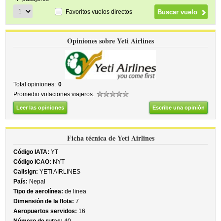
Favoritos vuelos directos
Opiniones sobre Yeti Airlines
Total opiniones:
0
Promedio votaciones viajeros:
Leer las opiniones
Escribe una opinión
Ficha técnica de Yeti Airlines
Código IATA:
YT
Código ICAO:
NYT
Callsign:
YETI AIRLINES
País:
Nepal
Tipo de aerolínea:
de linea
Dimensión de la flota:
7
Aeropuertos servidos:
16