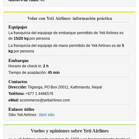
Número de rutas:
40
Volar con Yeti Airlines: información práctica
Equipajes
La franquicia del equipaje de embarque permitido de Yeti Airlines es
de
15/20 kg
por persona
La franquicia del equipaje de mano permitido de Yeti Airlines es de
5
kg
por persona
Embarque
Horario de check in:
2 h
Tiempo de aceptación:
45 min
Contactos
Dirección:
Tilganga, PO Box 20011, Kathmandu, Nepal
Teléfono:
+977 1 4466576
eMail:
ecommerce@yetiairlines.com
Enlaces útiles
Sitio Yeti Airlines:
Abrir sitio
Vuelos y opiniones sobre Yeti Airlines