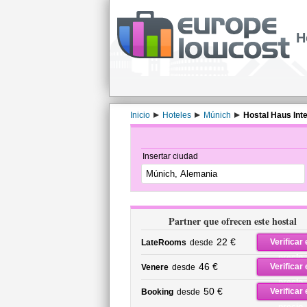
H
Inicio
Hoteles
Múnich
Hostal Haus Inte
Insertar ciudad
Partner que ofrecen este hostal
22 €
Verificar 
LateRooms
desde
precio
46 €
Verificar 
Venere
desde
precio
50 €
Verificar 
Booking
desde