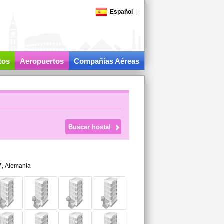
Español
|
tos
Aeropuertos
Compañías Aéreas
7,
Alemania