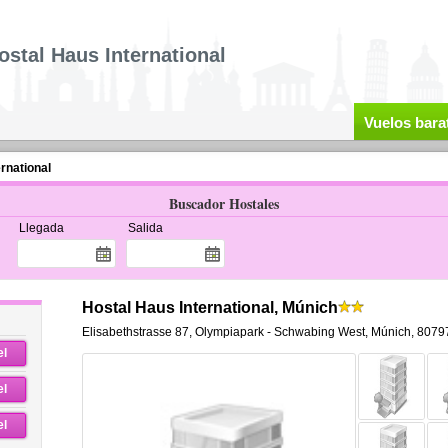
ostal Haus International
Vuelos bara
rnational
Buscador Hostales
Llegada
Salida
Hostal Haus International, Múnich
Elisabethstrasse 87
,
Olympiapark - Schwabing West,
Múnich
,
8079
el
el
el