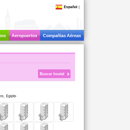
Español
|
tos
Aeropuertos
Compañías Aéreas
iro
,
Egipto