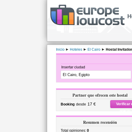
H
Inicio
Hoteles
El Cairo
Hostal Invitatio
Insertar ciudad
Partner que ofrecen este hostal
17 €
Verificar 
Booking
desde
precio
Resumen recensión
Total opiniones:
0