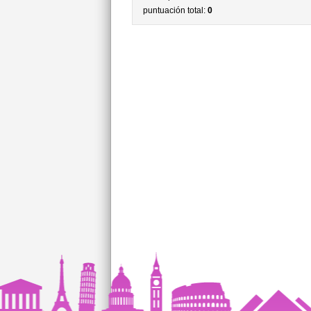
puntuación total:
0