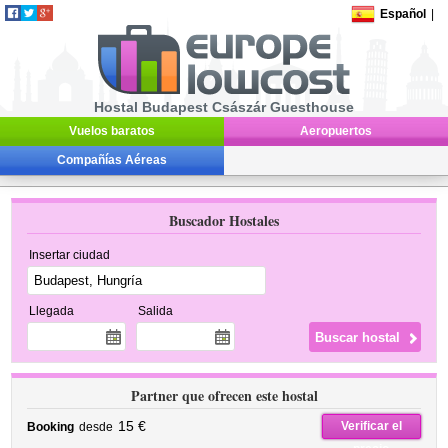
Español
|
Hostal Budapest Császár Guesthouse
Vuelos baratos
Aeropuertos
Compañías Aéreas
Buscador Hostales
Insertar ciudad
Llegada
Salida
Partner que ofrecen este hostal
15 €
Verificar el
Booking
desde