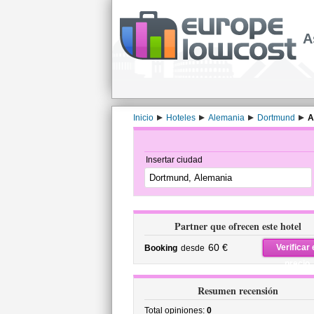
A
Inicio
Hoteles
Alemania
Dortmund
A
Insertar ciudad
Partner que ofrecen este hotel
60 €
Verificar 
Booking
desde
precio
Resumen recensión
Total opiniones:
0