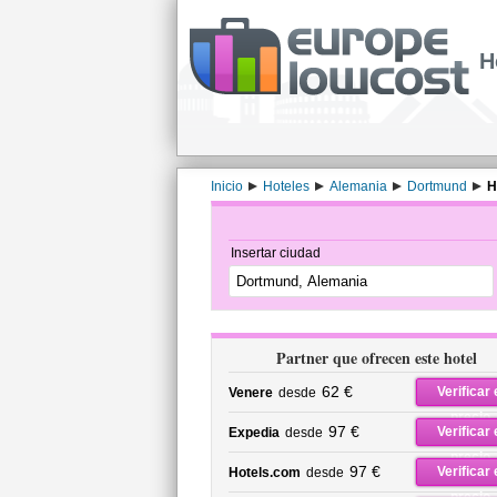
H
Inicio
Hoteles
Alemania
Dortmund
H
Insertar ciudad
Partner que ofrecen este hotel
62 €
Verificar 
Venere
desde
precio
97 €
Verificar 
Expedia
desde
precio
97 €
Verificar 
Hotels.com
desde