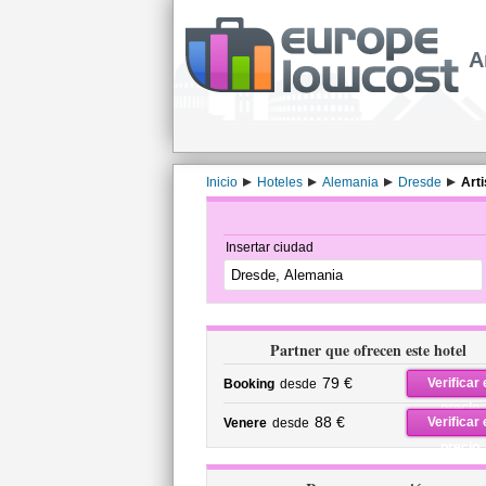
A
Inicio
Hoteles
Alemania
Dresde
Arti
Insertar ciudad
Partner que ofrecen este hotel
79 €
Verificar 
Booking
desde
precio
88 €
Verificar 
Venere
desde
precio