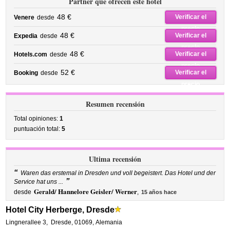
Partner que ofrecen este hotel
48 €
Verificar el
Venere
desde
precio
48 €
Verificar el
Expedia
desde
precio
48 €
Verificar el
Hotels.com
desde
precio
52 €
Verificar el
Booking
desde
precio
Resumen recensión
Total opiniones:
1
puntuación total:
5
Ultima recensión
“
Waren das erstemal in Dresden und voll begeistert. Das Hotel und der
”
Service hat uns ...
Gerald/ Hannelore Geisler/ Werner
desde
,
15 años hace
Hotel City Herberge, Dresde
Lingnerallee 3
,
Dresde
,
01069,
Alemania