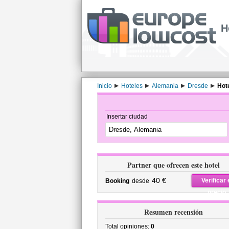
H
Inicio
Hoteles
Alemania
Dresde
Hot
Insertar ciudad
Partner que ofrecen este hotel
40 €
Verificar 
Booking
desde
precio
Resumen recensión
Total opiniones:
0