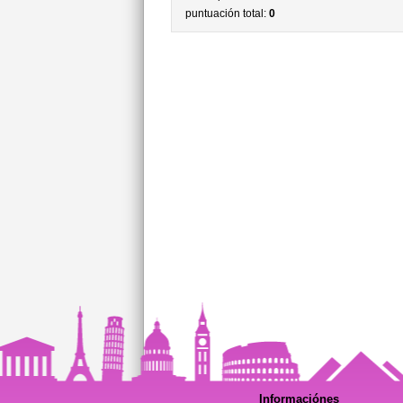
puntuación total:
0
Informaciónes