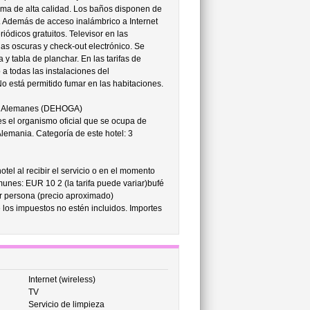
ama de alta calidad. Los baños disponen de
o. Además de acceso inalámbrico a Internet
riódicos gratuitos. Televisor en las
nas oscuras y check-out electrónico. Se
 y tabla de planchar. En las tarifas de
 a todas las instalaciones del
No está permitido fumar en las habitaciones.
tes Alemanes (DEHOGA)
 el organismo oficial que se ocupa de
Alemania. Categoría de este hotel: 3
tel al recibir el servicio o en el momento
munes: EUR 10 2 (la tarifa puede variar)bufé
 persona (precio aproximado)
 los impuestos no estén incluidos. Importes
Internet (wireless)
TV
Servicio de limpieza