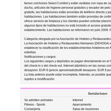
tienen colchones Select Comfort y están vestidas con ropa de c
ducha, artículos de higiene personal gratuitos y secador de pel
gratuito, las habitaciones están provistas de teléfono directo y pe
habitaciones. Las habitaciones también están provistas de corti
ofrece servicio de limpieza y los clientes pueden solicitar plancha
algunos tipos de habitaciones no está incluido el acceso gratuito
establecimiento. Las habitaciones se reformaron en julio 2009. 
Categoría otorgada por la Asociación de Hoteles y Restauran
La Asociación de Hoteles y Restaurantes Alemanes (DEHOGA) es
establecer la clasificación de los establecimientos hoteleros en 
estrellas.
Notificaciones y cargos:
Los siguientes cargos y depósitos se pagan directamente en el ho
del check-in o del check-out. Internet alámbrico en las zonas co
desayuno: EUR 8 (precio aproximado)bufé desayuno: EUR 8 por
La lista anterior puede estar incompleta. Además, es posible que
sujetos a modificación.
Instalaciones
Se admiten animales
Internet
Fitness - Sports
Aparcamiento
Conserjería
Salas de reuniones