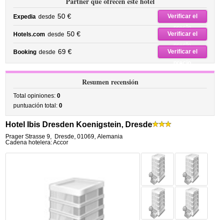
Partner que ofrecen este hotel
50 €
Verificar el
Expedia
desde
precio
50 €
Verificar el
Hotels.com
desde
precio
69 €
Verificar el
Booking
desde
precio
Resumen recensión
Total opiniones:
0
puntuación total:
0
Hotel Ibis Dresden Koenigstein, Dresde
Prager Strasse 9
,
Dresde
,
01069,
Alemania
Cadena hotelera: Accor