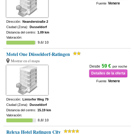
Venere
Fuente
Dirección:
Neanderstraße 2
Ciudad (Zona):
Dusseldorf
Distancia del centro:
1.09 km
Valoración:
9.6/ 10
Motel One Düsseldorf-Ratingen
Mostrar en el mapa
59 €
Desde
por noche
Detalles de la oferta
Venere
Fuente
Dirección:
Lintorfer Weg 79
Ciudad (Zona):
Dusseldorf
Distancia del centro:
15.19 km
Valoración:
8.8/ 10
Relexa Hotel Ratingen City