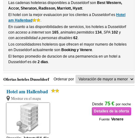
Las cadenas hoteleras disponibles a Dusseldorf son
Best Western,
Accor, Sheraton, Radisson, Marriott, Hyatt
.
El hotel con la mejor evaluacion por los clientes a Dusseldorf es
Hotel
am Hallenbad
.
En cuanto a las disponibilidades de servicios, los hoteles a Dusseldorf
con
acceso a internet
son
165
,
animales permitidos
134
,
SPA
102
y
con
accesibilidad a personas disables
62
.
Los consolidadores hoteleros que ofrecen el mayor numero de hoteles
en Dusseldorf actualmente son
Booking y Venere
.
El tiempo promedio de duracion de una permanencia en un hotel a
Dusseldorf es de
2 dias
.
Ofertas hoteles Dusseldorf
Ordenar por
Hotel am Hallenbad
Mostrar en el mapa
75 €
Desde
por noche
Detalles de la oferta
Venere
Fuente