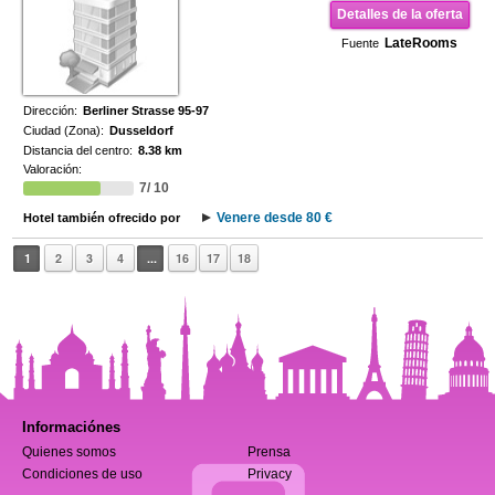
Detalles de la oferta
LateRooms
Fuente
Dirección:
Berliner Strasse 95-97
Ciudad (Zona):
Dusseldorf
Distancia del centro:
8.38 km
Valoración:
7/ 10
Venere desde 80 €
Hotel también ofrecido por
1
2
3
4
...
16
17
18
Informaciónes
Quienes somos
Prensa
Condiciones de uso
Privacy