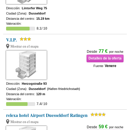
Dirección:
Lintorfer Weg 75
Ciudad (Zona):
Dusseldorf
Distancia del centro:
15.19 km
Valoración:
8.1/ 10
V.I.P.
Mostrar en el mapa
77 €
Desde
por noche
Detalles de la oferta
Venere
Fuente
Dirección:
Herzogstraße 93
Ciudad (Zona):
Dusseldorf
(Hafen-friedrichstadt)
Distancia del centro:
120 m
Valoración:
7.4/ 10
relexa hotel Airport Duesseldorf Ratingen
Mostrar en el mapa
59 €
Desde
por noche