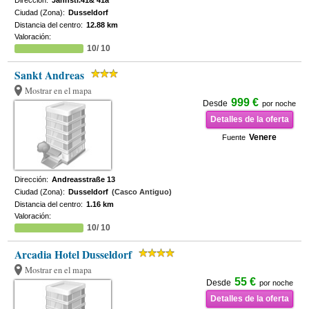
Dirección:
Jahnstr.41& 41a
Ciudad (Zona):
Dusseldorf
Distancia del centro:
12.88 km
Valoración:
10/ 10
Sankt Andreas
Mostrar en el mapa
999 €
Desde
por noche
Detalles de la oferta
Venere
Fuente
Dirección:
Andreasstraße 13
Ciudad (Zona):
Dusseldorf
(Casco Antiguo)
Distancia del centro:
1.16 km
Valoración:
10/ 10
Arcadia Hotel Dusseldorf
Mostrar en el mapa
55 €
Desde
por noche
Detalles de la oferta