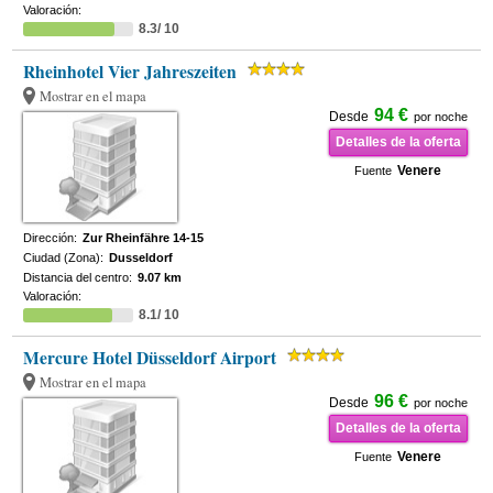
Valoración:
8.3/ 10
Rheinhotel Vier Jahreszeiten
Mostrar en el mapa
94 €
Desde
por noche
Detalles de la oferta
Venere
Fuente
Dirección:
Zur Rheinfähre 14-15
Ciudad (Zona):
Dusseldorf
Distancia del centro:
9.07 km
Valoración:
8.1/ 10
Mercure Hotel Düsseldorf Airport
Mostrar en el mapa
96 €
Desde
por noche
Detalles de la oferta
Venere
Fuente