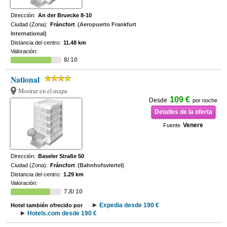
Dirección:
An der Bruecke 8-10
Ciudad (Zona):
Fráncfort
(Aeropuerto Frankfurt
International)
Distancia del centro:
11.48 km
Valoración:
8/ 10
National
Mostrar en el mapa
109 €
Desde
por noche
Detalles de la oferta
Venere
Fuente
Dirección:
Baseler Straße 50
Ciudad (Zona):
Fráncfort
(Bahnhofsviertel)
Distancia del centro:
1.29 km
Valoración:
7.8/ 10
Expedia desde 190 €
Hotel también ofrecido por
Hotels.com desde 190 €