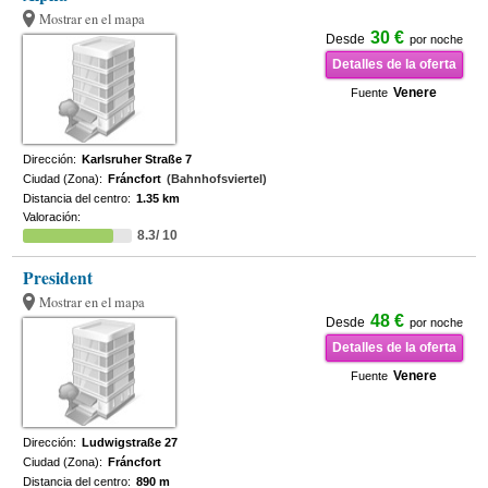
Mostrar en el mapa
30 €
Desde
por noche
Detalles de la oferta
Venere
Fuente
Dirección:
Karlsruher Straße 7
Ciudad (Zona):
Fráncfort
(Bahnhofsviertel)
Distancia del centro:
1.35 km
Valoración:
8.3/ 10
President
Mostrar en el mapa
48 €
Desde
por noche
Detalles de la oferta
Venere
Fuente
Dirección:
Ludwigstraße 27
Ciudad (Zona):
Fráncfort
Distancia del centro:
890 m