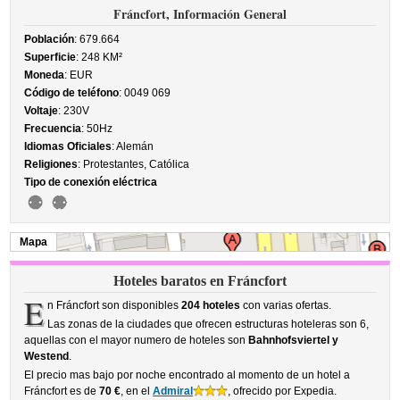
Fráncfort, Información General
Población
: 679.664
Superficie
: 248 KM²
Moneda
: EUR
Código de teléfono
: 0049 069
Voltaje
: 230V
Frecuencia
: 50Hz
Idiomas Oficiales
: Alemán
Religiones
: Protestantes, Católica
Tipo de conexión eléctrica
Mapa
Hoteles baratos en Fráncfort
E
n Fráncfort son disponibles
204 hoteles
con varias ofertas.
Las zonas de la ciudades que ofrecen estructuras hoteleras son 6,
aquellas con el mayor numero de hoteles son
Bahnhofsviertel y
Westend
.
El precio mas bajo por noche encontrado al momento de un hotel a
Fráncfort es de
70 €
, en el
Admiral
, ofrecido por Expedia.