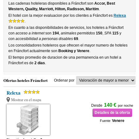
Las cadenas hoteleras disponibles a Fráncfort son
Accor, Best
Western, Quality, Marriott, Hilton, Radisson, Maritim
.
El hotel con la mejor evaluacion por los clientes a Fráncfort es
Relexa
.
En cuanto a las disponibilidades de servicios, los hoteles a Fráncfort
con
acceso a internet
son
194
,
animales permitidos
150
,
SPA
115
y
con
accesibilidad a personas disables
69
.
Los consolidadores hoteleros que ofrecen el mayor numero de hoteles
en Fráncfort actualmente son
Booking y Venere
.
El tiempo promedio de duracion de una permanencia en un hotel a
Fráncfort es de
2 dias
.
Ofertas hoteles Fráncfort
Ordenar por
Relexa
Mostrar en el mapa
140 €
Desde
por noche
Detalles de la oferta
Venere
Fuente