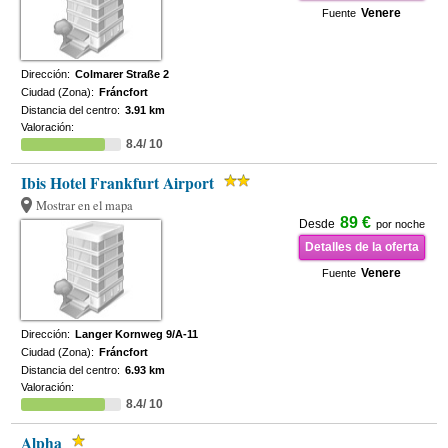
Venere
Fuente
Dirección:
Colmarer Straße 2
Ciudad (Zona):
Fráncfort
Distancia del centro:
3.91 km
Valoración:
8.4/ 10
Ibis Hotel Frankfurt Airport
Mostrar en el mapa
89 €
Desde
por noche
Detalles de la oferta
Venere
Fuente
Dirección:
Langer Kornweg 9/A-11
Ciudad (Zona):
Fráncfort
Distancia del centro:
6.93 km
Valoración:
8.4/ 10
Alpha