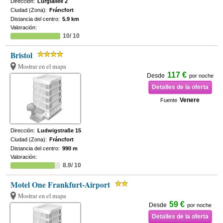
Dirección:
Lurgiallee 2
Ciudad (Zona):
Fráncfort
Distancia del centro:
5.9 km
Valoración:
10/ 10
Bristol
Mostrar en el mapa
117 €
Desde
por noche
Detalles de la oferta
Venere
Fuente
Dirección:
Ludwigstraße 15
Ciudad (Zona):
Fráncfort
Distancia del centro:
990 m
Valoración:
8.9/ 10
Motel One Frankfurt-Airport
Mostrar en el mapa
59 €
Desde
por noche
Detalles de la oferta