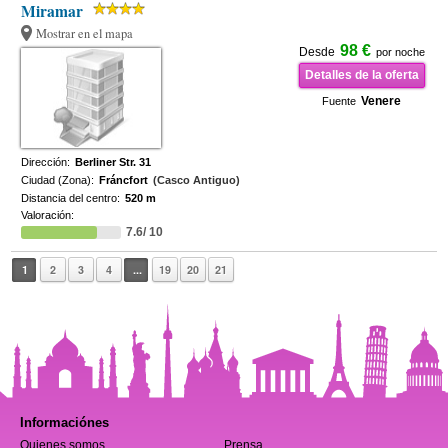
Miramar
Mostrar en el mapa
98 €
Desde
por noche
Detalles de la oferta
Venere
Fuente
Dirección:
Berliner Str. 31
Ciudad (Zona):
Fráncfort
(Casco Antiguo)
Distancia del centro:
520 m
Valoración:
7.6/ 10
1
2
3
4
...
19
20
21
Informaciónes
Quienes somos
Prensa