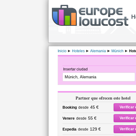
H
Inicio
Hoteles
Alemania
Múnich
Hot
Insertar ciudad
Partner que ofrecen este hotel
45 €
Verificar 
Booking
desde
precio
55 €
Verificar 
Venere
desde
precio
129 €
Verificar 
Expedia
desde