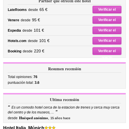
Partner que ofrecen este hotel
65 €
Verificar el
LateRooms
desde
precio
95 €
Verificar el
Venere
desde
precio
101 €
Verificar el
Expedia
desde
precio
101 €
Verificar el
Hotels.com
desde
precio
220 €
Verificar el
Booking
desde
precio
Resumen recensión
Total opiniones:
76
puntuación total:
3.6
Ultima recensión
“
Es un comodo hotel cerca de la estacion de trenes y cerca muy cerca
”
del centro y de los museos, ...
Huésped anónimo
desde
,
15 años hace
Hotel Italia, Múnich