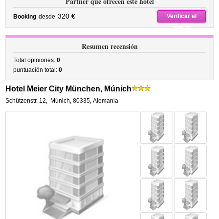
Partner que ofrecen este hotel
320 €
Verificar el
Booking
desde
precio
Resumen recensión
Total opiniones:
0
puntuación total:
0
Hotel Meier City München, Múnich
Schützenstr. 12
,
Múnich
,
80335,
Alemania