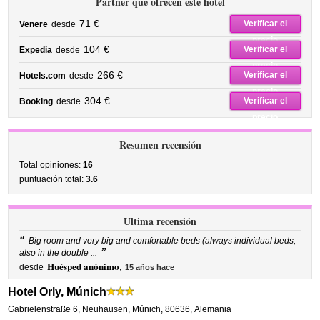
Partner que ofrecen este hotel
71 €
Verificar el
Venere
desde
precio
104 €
Verificar el
Expedia
desde
precio
266 €
Verificar el
Hotels.com
desde
precio
304 €
Verificar el
Booking
desde
precio
Resumen recensión
Total opiniones:
16
puntuación total:
3.6
Ultima recensión
“
Big room and very big and comfortable beds (always individual beds,
”
also in the double ...
Huésped anónimo
desde
,
15 años hace
Hotel Orly, Múnich
Gabrielenstraße 6
,
Neuhausen,
Múnich
,
80636,
Alemania