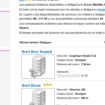
Las cadenas hoteleras disponibles a Stuttgart son
Accor, Maritim,
El hotel con la mejor evaluacion por los clientes a Stuttgart es
Azen
En cuanto a las disponibilidades de servicios, los hoteles a Stuttga
permitidos
89
,
SPA
55
y con
accesibilidad a personas disables
34
.
Los consolidadores hoteleros que ofrecen el mayor numero de hote
Venere
.
El tiempo promedio de duracion de una permanencia en un hotel a 
Ofertas hoteles Stuttgart
Hotel Bruy Domicil
Dirección:
Güglinger Straße 5-11
Ciudad (Zona):
Stuttgart
Distancia del centro:
7.34 km
Valoración:
0/ 10
Hotel Rössle
Dirección:
Ulmerstr. 346
Ciudad (Zona):
Stuttgart
Distancia del centro:
650 m