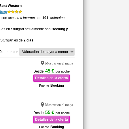
 Best Western
.
berg
.
rt con
acceso a internet
son
101
,
animales
les en Stuttgart actualmente son
Booking y
Stuttgart es de
2 dias
.
Ordenar por
Mostrar en el mapa
45 €
Desde
por noche
Detalles de la oferta
Booking
Fuente
Mostrar en el mapa
55 €
Desde
por noche
Detalles de la oferta
Booking
Fuente