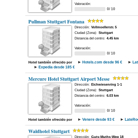
Valoración:
0/ 10
Pullman Stuttgart Fontana
Dirección:
Vollmoellerstr. 5
Ciudad (Zona):
Stuttgart
Distancia del centro:
4.45 km
Valoración:
0/ 10
Hotels.com desde 96 €
La
Hotel también ofrecido por
Expedia desde 185 €
Mercure Hotel Stuttgart Airport Messe
Dirección:
Eichwiesenring 1-1
Ciudad (Zona):
Stuttgart
Distancia del centro:
6.03 km
Valoración:
0/ 10
Venere desde 93 €
LateRo
Hotel también ofrecido por
Waldhotel Stuttgart
Dirección:
Guts-Muths-Weg 18