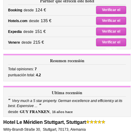
Partner que ofrecen este hotel
124 €
Verificar el
Booking
desde
precio
135 €
Verificar el
Hotels.com
desde
precio
151 €
Verificar el
Expedia
desde
precio
215 €
Verificar el
Venere
desde
precio
Resumen recensión
Total opiniones:
7
puntuación total:
4.2
Ultima recensión
“
Very much a 5 star property. German excellence and efficientcy at its
”
best. Expensive ...
GUY FRANKEN
desde
,
16 años hace
Hotel Le Méridien Stuttgart, Stuttgart
Willy-Brandt-Straße 30
,
Stuttgart
,
70173,
Alemania